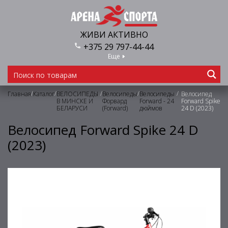
ЖИВИ АКТИВНО
+375 29 797-44-44
Еще
/
/
/
/
/
Главная
Каталог
ВЕЛОСИПЕДЫ
Велосипеды
Велосипеды
Велосипед
В МИНСКЕ И
Форвард
Forward - 24
Forward Spike
БЕЛАРУСИ
(Forward)
дюймов
24 D (2023)
Велосипед Forward Spike 24 D
(2023)