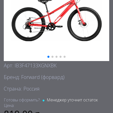
Арт: IB3F47133XGNXBK
Бренд: Forward (форвард)
Страна: Россия
Готовы оформить?:
Менеджер уточнит остаток
Цена: