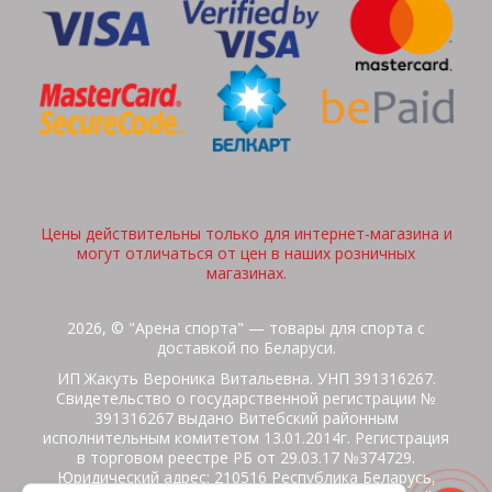
Цены действительны только для интернет-магазина и
могут отличаться от цен в наших розничных
магазинах.
2026, © "Арена спорта" — товары для спорта с
доставкой по Беларуси.
ИП Жакуть Вероника Витальевна. УНП 391316267.
Свидетельство о государственной регистрации №
391316267 выдано Витебский районным
исполнительным комитетом 13.01.2014г. Регистрация
в торговом реестре РБ от 29.03.17 №374729.
Юридический адрес: 210516 Республика Беларусь,