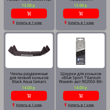
274см, красный
полиэстер, 305см,
13.00 р
13.00 р
белый
Купить в 1 клик
Купить в 1 клик
Чехлы раздвижные
Шнурки для коньков
для лезвий коньков
«Blue Sport Titanium
Black Aqua Gekars
Waxed» арт.902050-BK-
120, с пропиткой,
14.00 р
14.00 р
полиэстер, 304см, чер
Купить в 1 клик
Купить в 1 клик