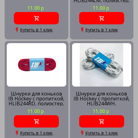
HLIB244LM, полиэстер,
244см, лайм
11.00 р
11.00 р
Купить в 1 клик
Купить в 1 клик
Шнурки для коньков
Шнурки для коньков
IB Hockey с пропиткой,
IB Hockey с пропиткой,
HLIB244RD, полиэстер,
HLIB244WH,
244см, красный
полиэстер, 244см,
11.00 р
11.00 р
белый
Купить в 1 клик
Купить в 1 клик