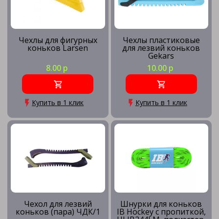
Чехлы для фигурных
Чехлы пластиковые
коньков Larsen
для лезвий коньков
Gekars
8.00 р
10.00 р
Купить в 1 клик
Купить в 1 клик
Чехол для лезвий
Шнурки для коньков
коньков (пара) ЧДК/1
IB Hockey с пропиткой,