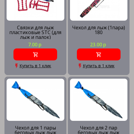
Связки для лыж
Чехол для лыж (1пара)
пластиковые STC (для
180
лыж и палок)
7.00 р
23.00 р
Купить в 1 клик
Купить в 1 клик
Чехол для 1 пары
Чехол для 2 пар
беговых лыж лыж
беговых лыж лыж