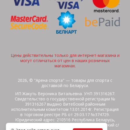
Цены действительны только для интернет-магазина и
могут отличаться от цен в наших розничных
магазинах.
2026, © "Арена спорта" — товары для спорта с
доставкой по Беларуси.
ИП Жакуть Вероника Витальевна. УНП 391316267.
Свидетельство о государственной регистрации №
391316267 выдано Витебский районным
исполнительным комитетом 13.01.2014г. Регистрация
в торговом реестре РБ от 29.03.17 №374729.
Юридический адрес: 210516 Республика Беларусь,
Витебская область, Витебский район, Бабиничский с/