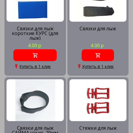
Связки для лыж
Связки для лыж
короткие КУРС (для
лыж)
4.00 р
4.00 р
Купить в 1 клик
Купить в 1 клик
Связки для лыж
Стяжки для лыж
САЙМА узкие, 20мм