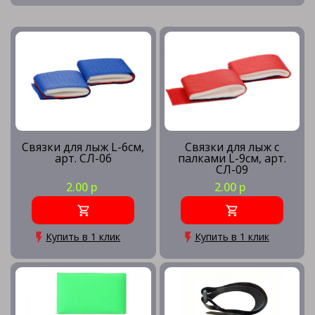
Связки для лыж L-6см,
Связки для лыж с
арт. СЛ-06
палками L-9см, арт.
СЛ-09
2.00 р
2.00 р
Купить в 1 клик
Купить в 1 клик