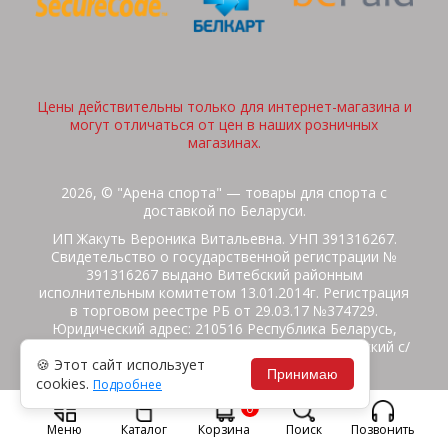
Цены действительны только для интернет-магазина и
могут отличаться от цен в наших розничных
магазинах.
2026, © "Арена спорта" — товары для спорта с
доставкой по Беларуси.
ИП Жакуть Вероника Витальевна. УНП 391316267.
Свидетельство о государственной регистрации №
391316267 выдано Витебский районным
исполнительным комитетом 13.01.2014г. Регистрация
в торговом реестре РБ от 29.03.17 №374729.
Юридический адрес: 210516 Республика Беларусь,
Витебская область, Витебский район, Бабиничский с/
🍪 Этот сайт использует
с, аг.Ольгово, ул.Школьная
Принимаю
cookies.
Подробнее
Политика защиты данных
Потребителям на заметку
0
Гарантия/Экспертиза
Обмен/Возврат
Меню
Каталог
Корзина
Поиск
Позвонить