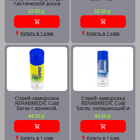
тактической доски
JOGEL JA-123
33.00 р
33.00 р
Купить в 1 клик
Купить в 1 клик
Спрей-заморозка
Спрей-заморозка
REHABMEDIC Cold
REHABMEDIC Cold
Spray c арникой,
Spray, охладающий и
охладающий и
обезболивающий,
44.00 р
44.00 р
обезболивающий,
арт.RMT040100, 400 мл
арт.RMT040101, 400 мл
Купить в 1 клик
Купить в 1 клик