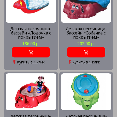
Детская песочница-
Детская песочница-
бассейн «Лодочка с
бассейн «Собачка с
покрытием»
покрытием»
186.00 р
202.00 р
Купить в 1 клик
Купить в 1 клик
Детская песочница-
Детская песочница-