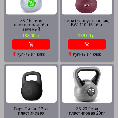
ZS-16 Гиря
Гиря (корпус пластик)
пластиковая 16кг,
BW-110-16 16кг
зеленый
138.00 р
139.00 р
Купить в 1 клик
Купить в 1 клик
Гиря Титан 12 кг
ZS-20 Гиря
пластиковая
пластиковая 20кг