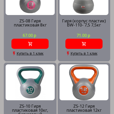
ZS-08 Гиря
Гиря (корпус пластик)
пластиковая 8кг
BW-110- 7,5 7,5кг
67.00 р
71.00 р
Купить в 1 клик
Купить в 1 клик
ZS-10 Гиря
ZS-12 Гиря
пластиковая 10кг,
пластиковая 12кг