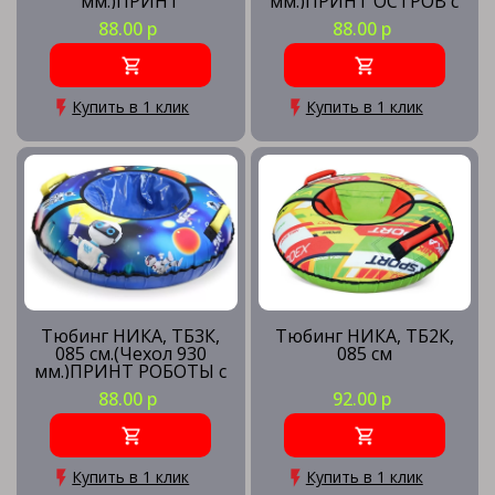
мм.)ПРИНТ
мм.)ПРИНТ ОСТРОВ с
ПРИШЕЛЬЦЫ с
камерой,
88.00 р
88.00 р
камерой,
инд.упаковка
инд.упаковка
Купить в 1 клик
Купить в 1 клик
Тюбинг НИКА, ТБ3К,
Тюбинг НИКА, ТБ2К,
085 см.(Чехол 930
085 см
мм.)ПРИНТ РОБОТЫ с
камерой,
88.00 р
92.00 р
инд.упаковка
Купить в 1 клик
Купить в 1 клик