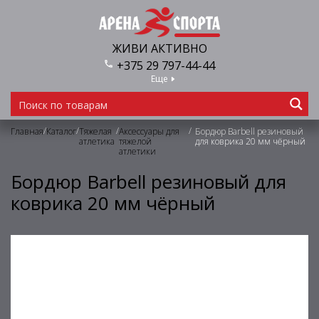
ЖИВИ АКТИВНО
+375 29 797-44-44
Еще
/
/
/
/
Главная
Каталог
Тяжелая
Аксессуары для
Бордюр Barbell резиновый
атлетика
тяжелой
для коврика 20 мм чёрный
атлетики
Бордюр Barbell резиновый для
коврика 20 мм чёрный