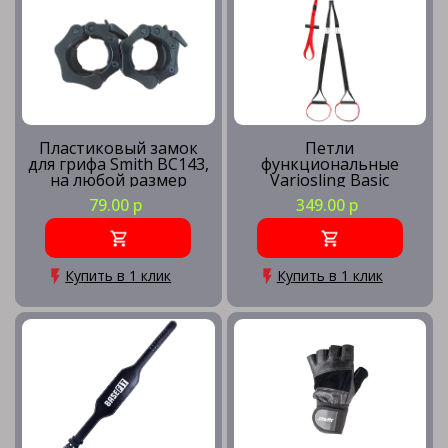
Пластиковый замок
Петли
для грифа Smith BC143,
функциональные
на любой размер
Variosling Basic
(Пара)
79.00 р
349.00 р
Купить в 1 клик
Купить в 1 клик