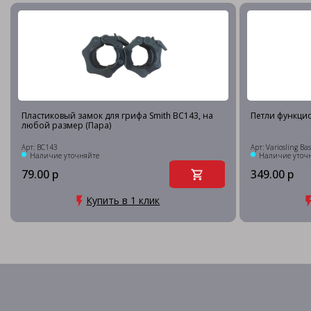
Пластиковый замок для грифа Smith BC143, на
Петли функцио
любой размер (Пара)
Арт: BC143
Арт: Variosling Bas
Наличие уточняйте
Наличие уточ
79.00 р
349.00 р
Купить в 1 клик