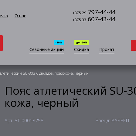
797-44-44
+375 29
елю
О нас
607-43-44
+375 33
-10%
до -50%
Сезонные акции
Скидка
Прокат
атлетический SU-303 6 дюймов, пресс-кожа, черный
Пояс атлетический SU-3
кожа, черный
Арт: УТ-00018295
Бренд: BASEFIT