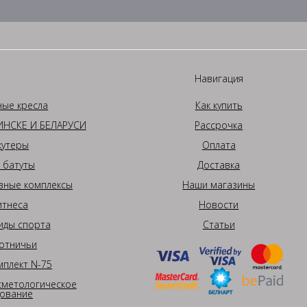
Навигация
ные кресла
Как купить
НСКЕ И БЕЛАРУСИ
Рассрочка
кутеры
Оплата
 батуты
Доставка
вные комплексы
Наши магазины
итнеса
Новости
иды спорта
Статьи
отничьи
плект N-75
сметологическое
ование