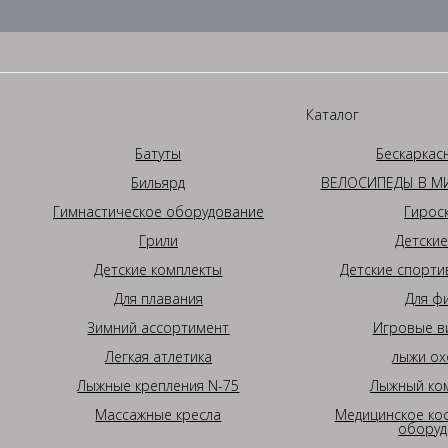
Каталог
Батуты
Бескаркас
Бильярд
ВЕЛОСИПЕДЫ В МИ
Гимнастическое оборудование
Гирос
Грили
Детские
Детские комплекты
Детские спорти
Для плавания
Для ф
Зимний ассортимент
Игровые в
Легкая атлетика
лыжи ох
Лыжные крепления N-75
Лыжный ком
Массажные кресла
Медицинское ко
оборуд