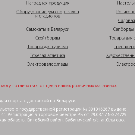
Наградная продукция
Настоль
Оборудование для спортзалов
Роликовы
и стадионов
Садовая
Самокаты в Беларуси
Сапборды 
Скейтборды
Товары для 
Товары для туризма
Тренажеры
Тяжелая атлетика
Художественн
Электровелосипеды
Электро
могут отличаться от цен в наших розничных магазинах.
для спорта с доставкой по Беларуси.
льство о государственной регистрации № 391316267 выдано
г. Регистрация в торговом реестре РБ от 29.03.17 №374729.
ая область, Витебский район, Бабиничский с/с, аг.Ольгово,
кольная