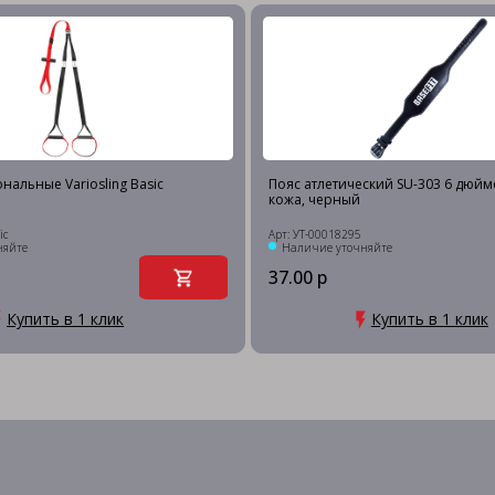
нальные Variosling Basic
Пояс атлетический SU-303 6 дюймо
кожа, черный
ic
Арт: УТ-00018295
няйте
Наличие уточняйте
37.00 р
Купить в 1 клик
Купить в 1 клик