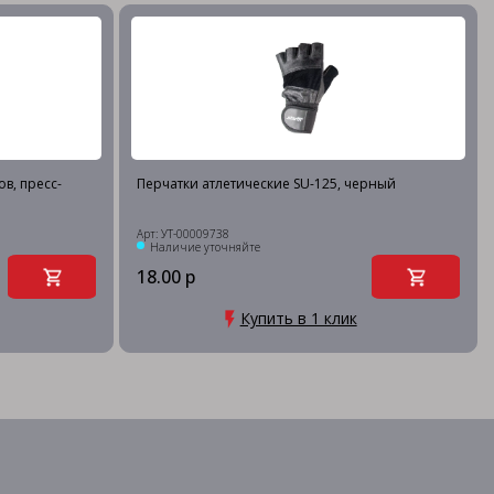
в, пресс-
Перчатки атлетические SU-125, черный
Арт: УТ-00009738
Наличие уточняйте
18.00 р
Купить в 1 клик