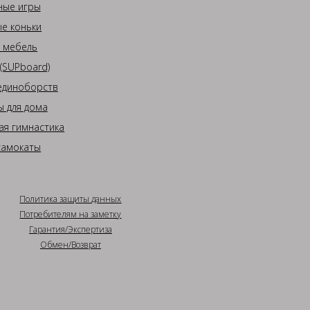
ные игры
е коньки
 мебель
(SUPboard)
единоборств
 для дома
ая гимнастика
самокаты
Политика защиты данных
Потребителям на заметку
Гарантия/Экспертиза
Обмен/Возврат