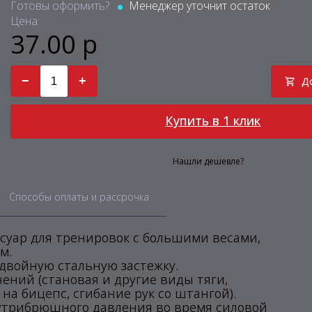
Готовы оформить?:
Менеджер уточнит остаток
Цена:
37.00 р
−
+
Д
Купить в 1 клик
Нашли дешевле?
Способы оплаты и рассрочка
ссуар для тренировок с большими весами,
м.
двойную стальную застежку.
ний (становая и другие виды тяги,
на бицепс, сгибание рук со штангой).
утрибрюшного давления во время силовой