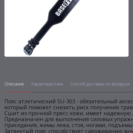
Описание
Характеристики
Способ доставки по Беларуси
Пояс атлетический SU-303 - обязательный аксе
который поможет снизить риск получения трав
Сшит из прочной пресс-кожи, имеет надежную 
Предназначен для выполнения силовых упражне
приседания, жимы лежа, стоя, ногами, подъемы 
Затянутый пояс способствует сдерживанию вн