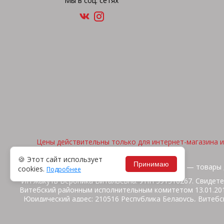
Мы в соц. сетях
Цены действительны только для интернет-магазина и 
🍪 Этот сайт использует
Принимаю
2026, © "Арена спорта" — товары 
cookies.
Подробнее
ИП Жакуть Вероника Витальевна. УНП 391316267. Свидете
Витебский районным исполнительным комитетом 13.01.2014
Юридический адрес: 210516 Республика Беларусь, Витебск
ул.Ш