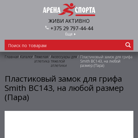
ЖИВИ АКТИВНО
+375 29 797-44-44
Еще
/
/
/
/
Главная
Каталог
Тяжелая
Аксессуары для
Пластиковый замок для грифа
атлетика
тяжелой
Smith BC143, на любой
атлетики
размер (Пара)
Пластиковый замок для грифа
Smith BC143, на любой размер
(Пара)