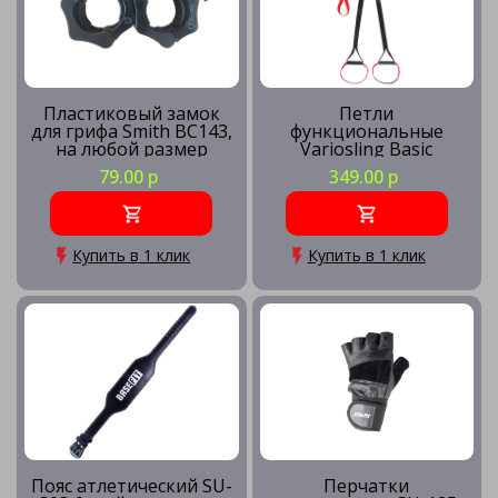
Пластиковый замок
Петли
для грифа Smith BC143,
функциональные
на любой размер
Variosling Basic
(Пара)
79.00 р
349.00 р
Купить в 1 клик
Купить в 1 клик
Пояс атлетический SU-
Перчатки