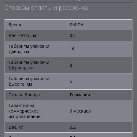
Способы оплаты и рассрочка
Бренд
SMITH
Вес Нетто, кг
0.2
Габариты упаковки
16
Длина, см
Габариты упаковки
8
Ширина, см
Габариты упаковки
5
Высота, см
Страна бренда
Германия
Гарантия на
коммерческое
6 месяцев
использование
Вес, кг
0.2