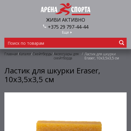
ЖИВИ АКТИВНО
+375 29 797-44-44
Еще
/
/
/
/
Главная
Каталог
Скейтборды
Аксессуары для
Ластик для шкурки
скейтборда
Eraser, 10х3,5х3,5 см
Ластик для шкурки Eraser,
10х3,5х3,5 см