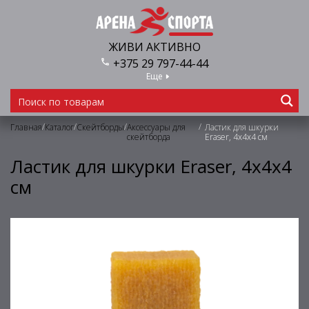
ЖИВИ АКТИВНО
+375 29 797-44-44
Еще
/
/
/
/
Главная
Каталог
Скейтборды
Аксессуары для
Ластик для шкурки
скейтборда
Eraser, 4х4х4 см
Ластик для шкурки Eraser, 4х4х4
см