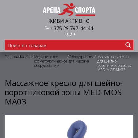
ЖИВИ АКТИВНО
+375 29 797-44-44
Еще
/
/
/
/
Главная
Каталог
Медицинское
Оборудование
Массажное кресло
косметологическое
для массажа
для шейно-
оборудование
воротниковой зоны
MED-MOS МА03
Массажное кресло для шейно-
воротниковой зоны MED-MOS
МА03