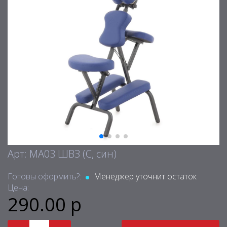
Арт: MA03 ШВЗ (С, син)
Готовы оформить?:
Менеджер уточнит остаток
Цена:
290.00 р