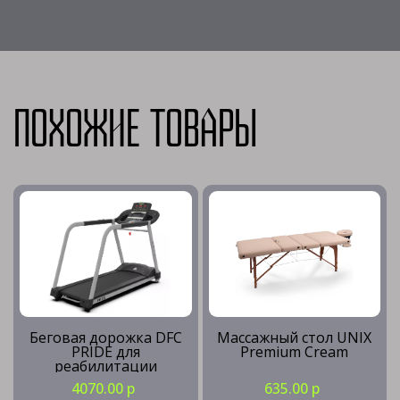
Похожие товары
Беговая дорожка DFC
Массажный стол UNIX
PRIDE для
Premium Cream
реабилитации
4070.00 р
635.00 р