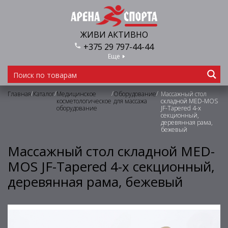
ЖИВИ АКТИВНО
+375 29 797-44-44
Еще
/
/
/
/
Главная
Каталог
Медицинское
Оборудование
Массажный стол
косметологическое
для массажа
складной MED-MOS
оборудование
JF-Tapered 4-х
секционный,
деревянная рама,
бежевый
Массажный стол складной MED-
MOS JF-Tapered 4-х секционный,
деревянная рама, бежевый