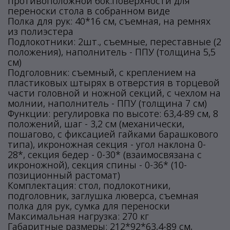
противоположной бок.поверхности для
переноски стола в собранном виде
Полка для рук: 40*16 см, съемная, на ремнях
из полиэстера
Подлокотники: 2шт., съемные, переставные (2
положения), наполнитель - ППУ (толщина 5,5
см)
Подголовник: съемный, с креплением на
пластиковых штырях в отверстия в торцевой
части головной и ножной секций, с чехлом на
молнии, наполнитель - ППУ (толщина 7 см)
Функции: регулировка по высоте: 63,4-89 см, 8
положений, шаг - 3,2 см (механически,
пошагово, с фиксацией гайками барашкового
типа), икроножная секция - угол наклона 0-
28*, секция бедер - 0-30* (взаимосвязана с
икроножной), секция спины - 0-36* (10-
позиционный растомат)
Комплектация: стол, подлокотники,
подголовник, заглушка люверса, съемная
полка для рук, сумка для переноски
Максимальная нагрузка: 270 кг
Габаритные размеры: 212*92*63,4-89 см,