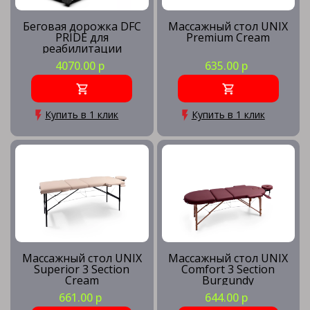
Беговая дорожка DFC
Массажный стол UNIX
PRIDE для
Premium Cream
реабилитации
4070.00 р
635.00 р
Купить в 1 клик
Купить в 1 клик
Массажный стол UNIX
Массажный стол UNIX
Superior 3 Section
Comfort 3 Section
Cream
Burgundy
661.00 р
644.00 р