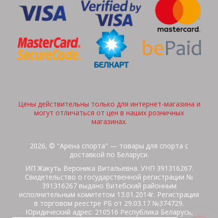
Цены действительны только для интернет-магазина и
могут отличаться от цен в наших розничных
магазинах.
2026, © "Арена спорта" — товары для спорта с
доставкой по Беларуси.
ИП Жакуть Вероника Витальевна. УНП 391316267.
Свидетельство о государственной регистрации №
391316267 выдано Витебский районным
исполнительным комитетом 13.01.2014г. Регистрация
в торговом реестре РБ от 29.03.17 №374729.
Юридический адрес: 210516 Республика Беларусь,