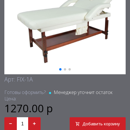
Арт: FIX-1A
Готовы оформить?:
Менеджер уточнит остаток
Цена:
1270.00 р
−
+
Добавить корзину