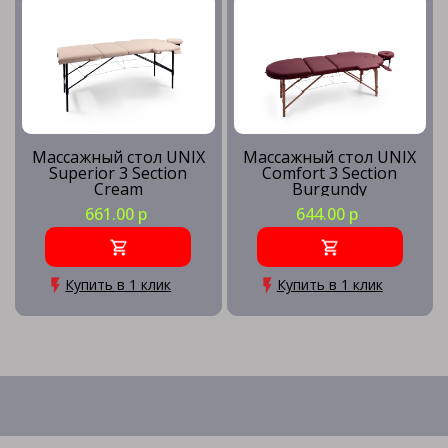
Массажный стол UNIX
Массажный стол UNIX
Superior 3 Section
Comfort 3 Section
Cream
Burgundy
661.00 р
644.00 р
Купить в 1 клик
Купить в 1 клик