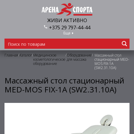
ЖИВИ АКТИВНО
+375 29 797-44-44
Еще
/
/
/
/
Главная
Каталог
Медицинское
Оборудование
Массажный стол
косметологическое
для массажа
стационарный MED-
оборудование
MOS FIX-1A
(SW2.31.10A)
Массажный стол стационарный
MED-MOS FIX-1A (SW2.31.10A)