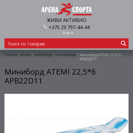
ЖИВИ АКТИВНО
+375 29 797-44-44
Еще
/
/
/
/
Главная
Каталог
Скейтборды
Пенниборды
Миниборд ATEMI 22,5*6
APB22D11
Миниборд ATEMI 22,5*6
APB22D11