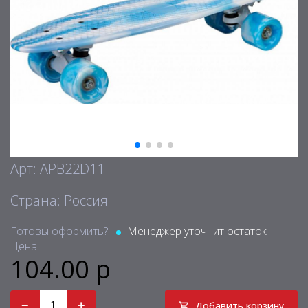
Арт: APB22D11
Страна: Россия
Готовы оформить?:
Менеджер уточнит остаток
Цена:
104.00 р
−
+
Добавить корзину