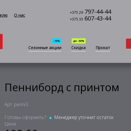
797-44-44
+375 29
елю
О нас
607-43-44
+375 33
-10%
до -50%
Сезонные акции
Скидка
Прокат
Пенниборд с принтом
Арт: penni3
Готовы оформить?:
Менеджер уточнит остаток
Цена: