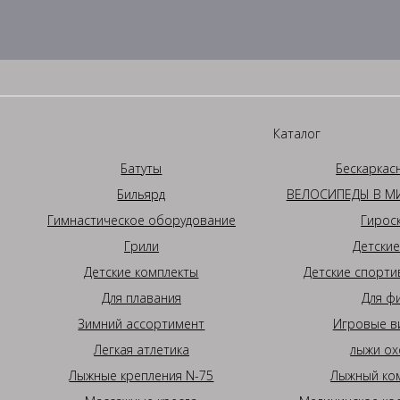
Каталог
Батуты
Бескаркас
Бильярд
ВЕЛОСИПЕДЫ В МИ
Гимнастическое оборудование
Гирос
Грили
Детские
Детские комплекты
Детские спорти
Для плавания
Для ф
Зимний ассортимент
Игровые в
Легкая атлетика
лыжи ох
Лыжные крепления N-75
Лыжный ком