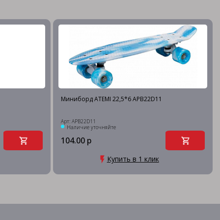
Миниборд ATEMI 22,5*6 APB22D11
Арт: APB22D11
Наличие уточняйте
104.00 р
Купить в 1 клик