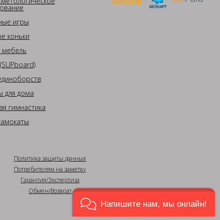
сметологическое
ование
ные игры
е коньки
 мебель
(SUPboard)
единоборств
 для дома
ая гимнастика
самокаты
Политика защиты данных
Потребителям на заметку
Гарантия/Экспертиза
Обмен/Возврат
Напишите нам, мы онлайн!