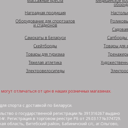
Массажные кресла
Медицинское ко
оборуд
Наградная продукция
Настоль
Оборудование для спортзалов
Роликовы
и стадионов
Садовая
Самокаты в Беларуси
Сапборды 
Скейтборды
Товары для 
Товары для туризма
Тренажеры
Тяжелая атлетика
Художественн
Электровелосипеды
Электро
могут отличаться от цен в наших розничных магазинах.
для спорта с доставкой по Беларуси.
льство о государственной регистрации № 391316267 выдано
г. Регистрация в торговом реестре РБ от 29.03.17 №374729.
ая область, Витебский район, Бабиничский с/с, аг.Ольгово,