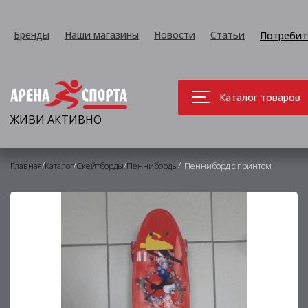
Бренды
Наши магазины
Новости
Статьи
Потребит
Каталог товаров
ЖИВИ АКТИВНО
/
/
/
/
Главная
Каталог
Скейтборды
Пенниборды
Пенниборд с принтом