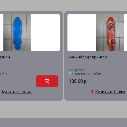
етной
Пенниборд с принтом
Арт: penni3
няйте
Наличие уточняйте
108.00 р
Купить в 1 клик
Купить в 1 клик