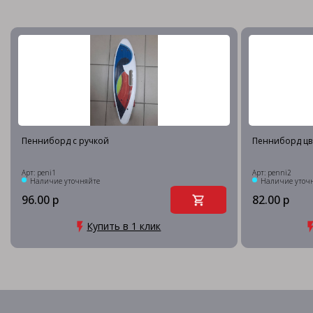
Пенниборд с ручкой
Пенниборд цв
Арт: peni1
Арт: penni2
Наличие уточняйте
Наличие уточ
96.00 р
82.00 р
Купить в 1 клик