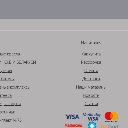
Навигация
ные кресла
Как купить
НСКЕ И БЕЛАРУСИ
Рассрочка
кутеры
Оплата
 батуты
Доставка
вные комплексы
Наши магазины
итнеса
Новости
иды спорта
Статьи
отничьи
плект N-75