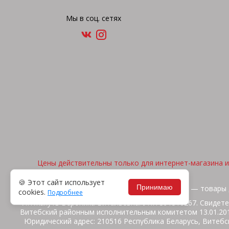
Мы в соц. сетях
Цены действительны только для интернет-магазина и 
🍪 Этот сайт использует
Принимаю
2026, © "Арена спорта" — товары 
cookies.
Подробнее
ИП Жакуть Вероника Витальевна. УНП 391316267. Свидете
Витебский районным исполнительным комитетом 13.01.2014
Юридический адрес: 210516 Республика Беларусь, Витебск