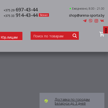
697-43-44
Ежедневно, 8.00 - 21.00
+375 29
914-43-44
shop@arena-sporta.by
безнал
+375 33
0
Юр.лицам
Доставка по городам
Беларуси до 3 дней