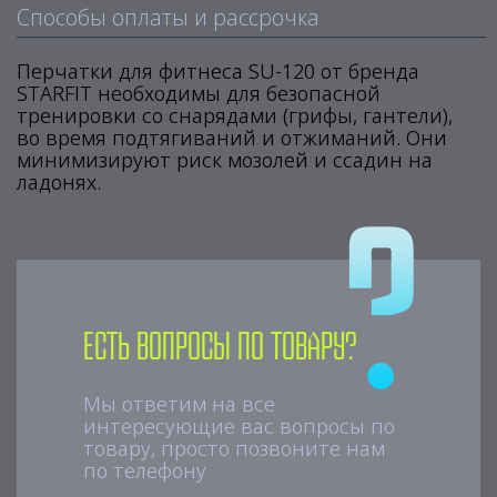
Способы оплаты и рассрочка
Перчатки для фитнеса SU-120 от бренда
STARFIT необходимы для безопасной
тренировки со снарядами (грифы, гантели),
во время подтягиваний и отжиманий. Они
минимизируют риск мозолей и ссадин на
ладонях.
Есть вопросы по товару?
Мы ответим на все
интересующие вас вопросы по
товару, просто позвоните нам
по телефону