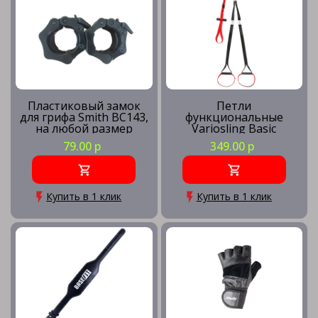
Пластиковый замок
Петли
для грифа Smith BC143,
функциональные
на любой размер
Variosling Basic
(Пара)
79.00 р
349.00 р
Купить в 1 клик
Купить в 1 клик