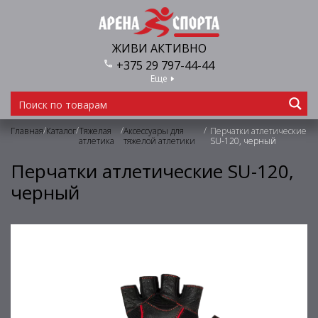
ЖИВИ АКТИВНО
+375 29 797-44-44
Еще
/
/
/
/
Главная
Каталог
Тяжелая
Аксессуары для
Перчатки атлетические
атлетика
тяжелой атлетики
SU-120, черный
Перчатки атлетические SU-120,
черный