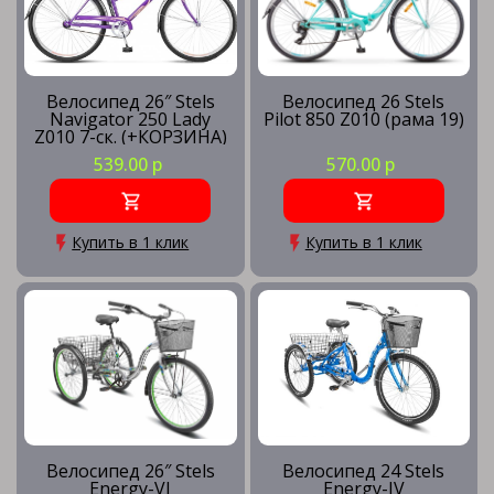
Велосипед 26″ Stels
Велосипед 26 Stels
Navigator 250 Lady
Pilot 850 Z010 (рама 19)
Z010 7-ск. (+КОРЗИНА)
539.00 р
570.00 р
Купить в 1 клик
Купить в 1 клик
Велосипед 26″ Stels
Велосипед 24 Stels
Energy-VI
Energy-IV