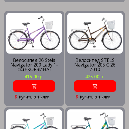
Велосипед 26 Stels
Велосипед STELS
Navigator 200 Lady 1-
Navigator 205 C 26
ск.(+КОРЗИНА)
Z010
415.00 р
425.00 р
Купить в 1 клик
Купить в 1 клик