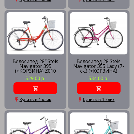
Велосипед 28″ Stels
Велосипед 28 Stels
Navigator 395
Navigator 355 Lady (7-
(+КОРЗИНА) Z010
ск.) (+КОРЗИНА)
529.00 р
534.00 р
Купить в 1 клик
Купить в 1 клик