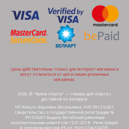
Цены действительны только для интернет-магазина и
могут отличаться от цен в наших розничных
магазинах.
2026, © "Арена спорта" — товары для спорта с
доставкой по Беларуси.
ИП Жакуть Вероника Витальевна. УНП 391316267.
Свидетельство о государственной регистрации №
391316267 выдано Витебский районным
исполнительным комитетом 13.01.2014г. Регистрация
в торговом реестре РБ от 29.03.17 №374729.