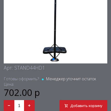
Арт: STAND44HD1
Готовы оформить?:
Менеджер уточнит остаток
Цена:
702.00 р
−
+
Добавить корзину