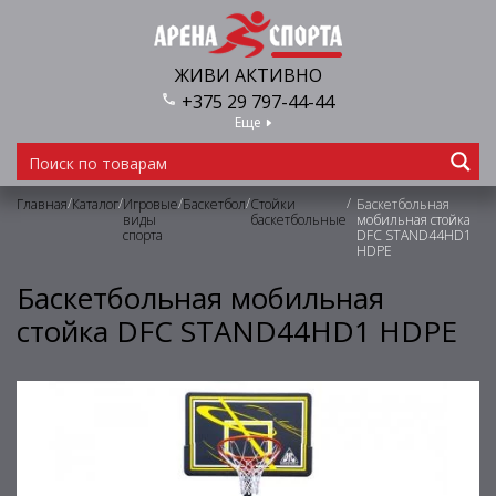
ЖИВИ АКТИВНО
+375 29 797-44-44
Еще
/
/
/
/
/
Главная
Каталог
Игровые
Баскетбол
Стойки
Баскетбольная
виды
баскетбольные
мобильная стойка
спорта
DFC STAND44HD1
HDPE
Баскетбольная мобильная
стойка DFC STAND44HD1 HDPE