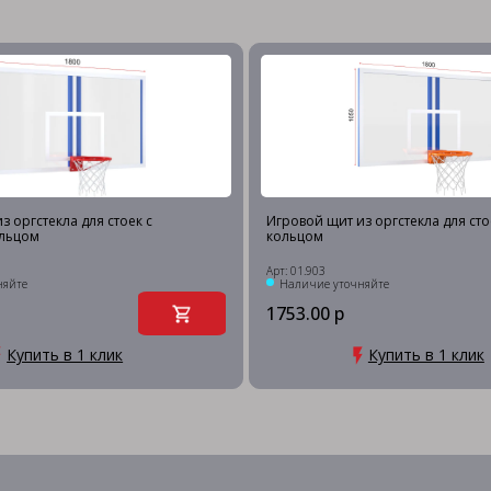
з оргстекла для стоек с
Игровой щит из оргстекла для сто
льцом
кольцом
Арт: 01.903
няйте
Наличие уточняйте
1753.00 р
Купить в 1 клик
Купить в 1 клик