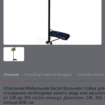
Описание
Способ доставки по Беларуси
Способы оплаты 
Описание:Мобильная баскетбольная стойка дл
основание необходимо залить воду или засыпа
от 245 до 305 см (по кольцу). Диапазон: 245, 260
кольцо Ø45 см.