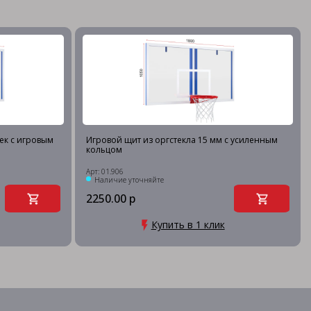
ек с игровым
Игровой щит из оргстекла 15 мм с усиленным
кольцом
Арт: 01.906
Наличие уточняйте
2250.00 р
Купить в 1 клик