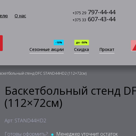
797-44-44
+375 29
елю
О нас
607-43-44
+375 33
-10%
до -50%
Сезонные акции
Скидка
Прокат
аскетбольный стенд DFC STAND44HD2 (112×72см)
Баскетбольный стенд 
(112×72см)
Арт: STAND44HD2
Готовы оформить?:
Менеджер уточнит остаток