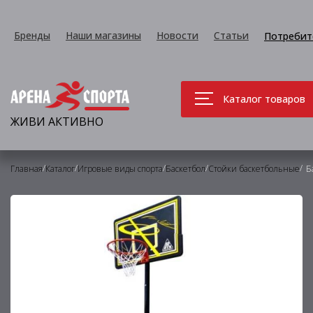
Бренды
Наши магазины
Новости
Статьи
Потребит
Каталог товаров
ЖИВИ АКТИВНО
/
/
/
/
/
Главная
Каталог
Игровые виды спорта
Баскетбол
Стойки баскетбольные
Б