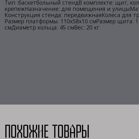
Тип :баскетбольный стендВ комплекте: щит, коль
крепежНазначение: для помещения и улицыМат
Конструкция стенда: передвижнаяКолеса для т
Размер платформы: 110x58x10 смРазмер щита: 11
смДиаметр кольца: 45 смВес: 20 кг
Похожие товары