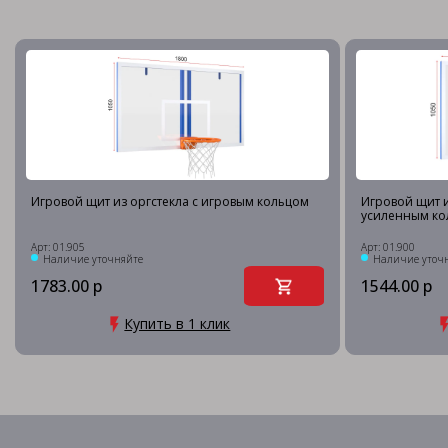
Игровой щит из оргстекла с игровым кольцом
Игровой щит и
усиленным ко
Арт: 01.905
Арт: 01.900
Наличие уточняйте
Наличие уточ
1783.00 р
1544.00 р
Купить в 1 клик