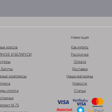
Навигация
ные кресла
Как купить
НСКЕ И БЕЛАРУСИ
Рассрочка
кутеры
Оплата
 батуты
Доставка
вные комплексы
Наши магазины
итнеса
Новости
иды спорта
Статьи
отничьи
плект N-75