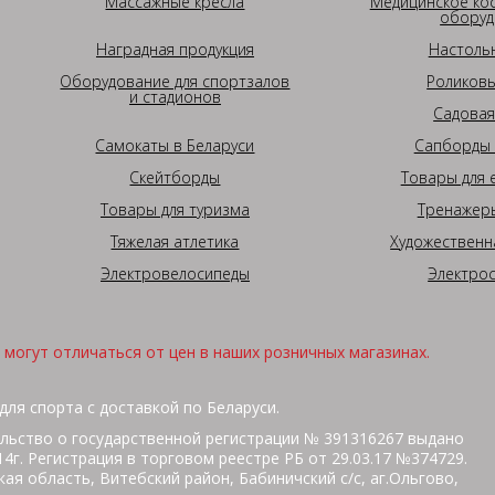
Массажные кресла
Медицинское ко
оборуд
Наградная продукция
Настоль
Оборудование для спортзалов
Роликовы
и стадионов
Садовая
Самокаты в Беларуси
Сапборды 
Скейтборды
Товары для 
Товары для туризма
Тренажеры
Тяжелая атлетика
Художественн
Электровелосипеды
Электро
могут отличаться от цен в наших розничных магазинах.
для спорта с доставкой по Беларуси.
льство о государственной регистрации № 391316267 выдано
г. Регистрация в торговом реестре РБ от 29.03.17 №374729.
ая область, Витебский район, Бабиничский с/с, аг.Ольгово,