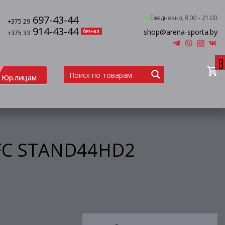
697-43-44
Ежедневно, 8.00 - 21.00
+375 29
914-43-44
shop@arena-sporta.by
безнал
+375 33
0
Юр.лицам
DFC STAND44HD2