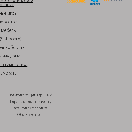
сметологическое
ование
ные игры
е коньки
 мебель
(SUPboard)
единоборств
 для дома
ая гимнастика
самокаты
Политика защиты данных
Потребителям на заметку
Гарантия/Экспертиза
Обмен/Возврат