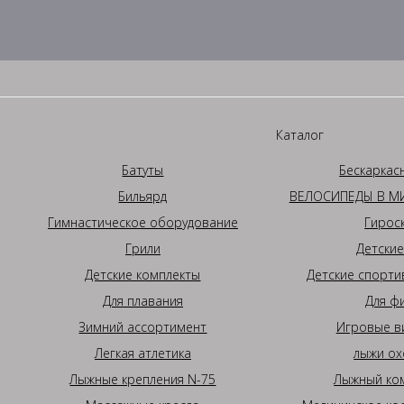
Каталог
Батуты
Бескаркас
Бильярд
ВЕЛОСИПЕДЫ В МИ
Гимнастическое оборудование
Гирос
Грили
Детские
Детские комплекты
Детские спорти
Для плавания
Для ф
Зимний ассортимент
Игровые в
Легкая атлетика
лыжи ох
Лыжные крепления N-75
Лыжный ком