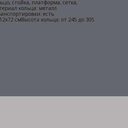
цо, стойка, платформа, сетка,
ериал кольца: металл
ранспортировки: есть
2x72 смВысота кольца: от 245 до 305