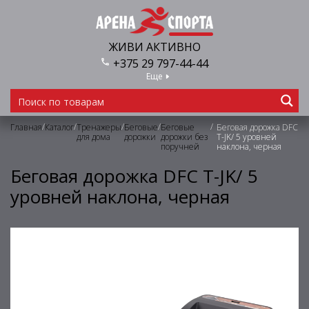
ЖИВИ АКТИВНО
+375 29 797-44-44
Еще
/
/
/
/
/
Главная
Каталог
Тренажеры
Беговые
Беговые
Беговая дорожка DFC
для дома
дорожки
дорожки без
T-JK/ 5 уровней
поручней
наклона, черная
Беговая дорожка DFC T-JK/ 5
уровней наклона, черная