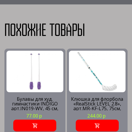
Похожие товары
Булавы для худ.
Клюшка для флорбола
гимнастики INDIGO
«RealStick LEVEL 2.8»,
арт.IN019-WV, 45 см,
арт.MR-KF-L75, 75см,
пластик, каучук, в
левый крюк,
77.00 р
244.00 р
компл. 2шт, бело-
композит, бело-
фиолетов
голубой