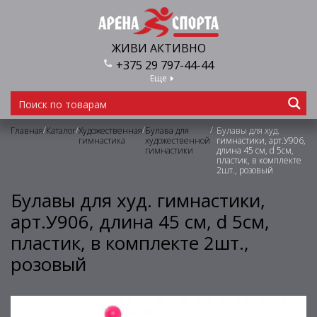
ЖИВИ АКТИВНО
+375 29 797-44-44
Еще
/
/
/
/
Главная
Каталог
Художественная
Булава для
Булавы для худ.
гимнастика
художественной
гимнастики, арт.У906,
гимнастики
длина 45 см, d 5см,
пластик, в комплекте
2шт., розовый
Булавы для худ. гимнастики,
арт.У906, длина 45 см, d 5см,
пластик, в комплекте 2шт.,
розовый