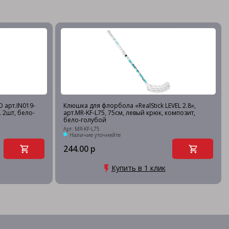
 арт.IN019-
Клюшка для флорбола «RealStick LEVEL 2.8»,
. 2шт, бело-
арт.MR-KF-L75, 75см, левый крюк, композит,
бело-голубой
Арт: MR-KF-L75
Наличие уточняйте
244.00 р
Купить в 1 клик