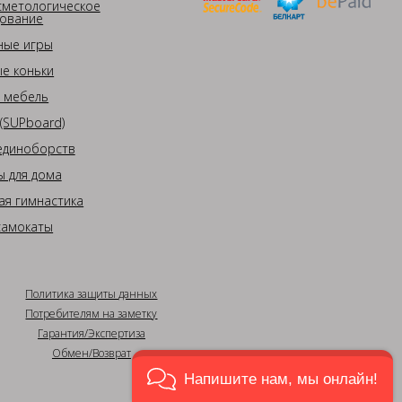
сметологическое
ование
ные игры
е коньки
 мебель
(SUPboard)
единоборств
 для дома
ая гимнастика
самокаты
Политика защиты данных
Потребителям на заметку
Гарантия/Экспертиза
Обмен/Возврат
Напишите нам, мы онлайн!