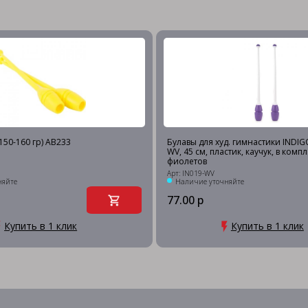
150-160 гр) AB233
Булавы для худ. гимнастики INDIGO
WV, 45 см, пластик, каучук, в компл
фиолетов
Арт: IN019-WV
няйте
Наличие уточняйте
77.00 р
Купить в 1 клик
Купить в 1 клик