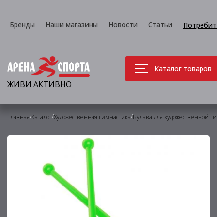
Бренды
Наши магазины
Новости
Статьи
Потребит
Каталог товаров
ЖИВИ АКТИВНО
/
/
/
Главная
Каталог
Художественная гимнастика
Булава для художественной г