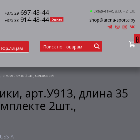
697-43-44
Ежедневно, 8.00 - 21.00
+375 29
914-43-44
shop@arena-sporta.by
безнал
+375 33
0
Юр.лицам
к, в комплекте 2шт., салатовый
ики, арт.У913, длина 35
комплекте 2шт.,
RUSSIA