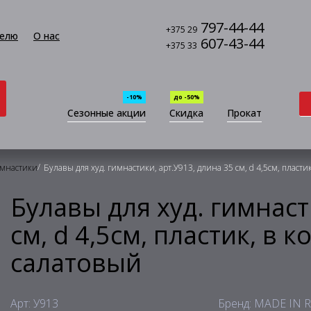
797-44-44
+375 29
елю
О нас
607-43-44
+375 33
-10%
до -50%
Сезонные акции
Скидка
Прокат
/
имнастики
Булавы для худ. гимнастики, арт.У913, длина 35 см, d 4,5см, пласти
Булавы для худ. гимнаст
см, d 4,5см, пластик, в 
салатовый
Арт: У913
Бренд: MADE IN 