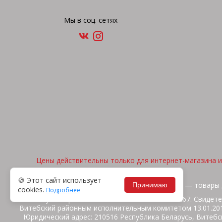
Мы в соц. сетях
Цены действительны только для интернет-магазина и 
🍪 Этот сайт использует
2026, © "Арена спорта" — товары 
Принимаю
cookies.
Подробнее
ИП Жакуть Вероника Витальевна. УНП 391316267. Свидете
Витебский районным исполнительным комитетом 13.01.2014
Юридический адрес: 210516 Республика Беларусь, Витебск