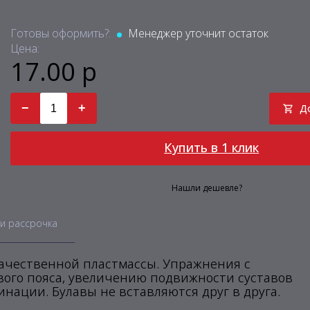
Готовы оформить?:
Менеджер уточнит остаток
Цена:
17.00 р
−
+
Д
Купить в 1 клик
Нашли дешевле?
и рассрочка
качественной пластмассы. Упражнения с
ого пояса, увеличению подвижности суставов
нации. Булавы не вставляются друг в друга.