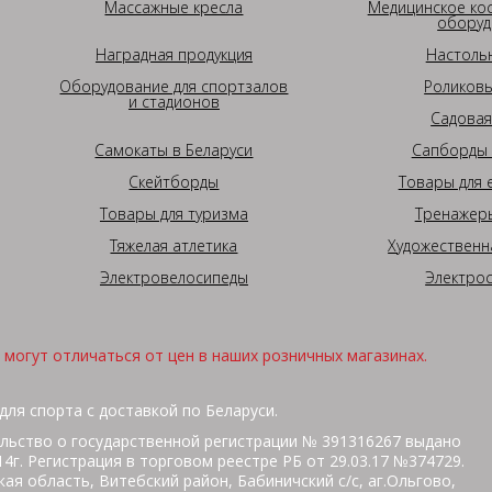
Массажные кресла
Медицинское ко
оборуд
Наградная продукция
Настоль
Оборудование для спортзалов
Роликовы
и стадионов
Садовая
Самокаты в Беларуси
Сапборды 
Скейтборды
Товары для 
Товары для туризма
Тренажеры
Тяжелая атлетика
Художественн
Электровелосипеды
Электро
могут отличаться от цен в наших розничных магазинах.
для спорта с доставкой по Беларуси.
льство о государственной регистрации № 391316267 выдано
г. Регистрация в торговом реестре РБ от 29.03.17 №374729.
ая область, Витебский район, Бабиничский с/с, аг.Ольгово,