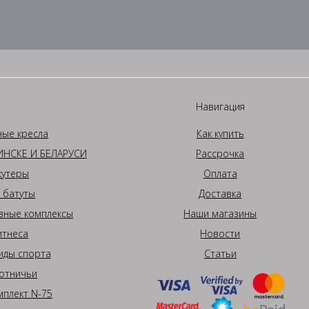
Навигация
ные кресла
Как купить
НСКЕ И БЕЛАРУСИ
Рассрочка
кутеры
Оплата
 батуты
Доставка
вные комплексы
Наши магазины
итнеса
Новости
иды спорта
Статьи
отничьи
плект N-75