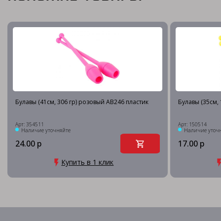
Булавы (41см, 306 гр) розовый AB246 пластик
Булавы (35см, 
Арт: 354511
Арт: 150514
Наличие уточняйте
Наличие уточ
24.00 р
17.00 р
Купить в 1 клик