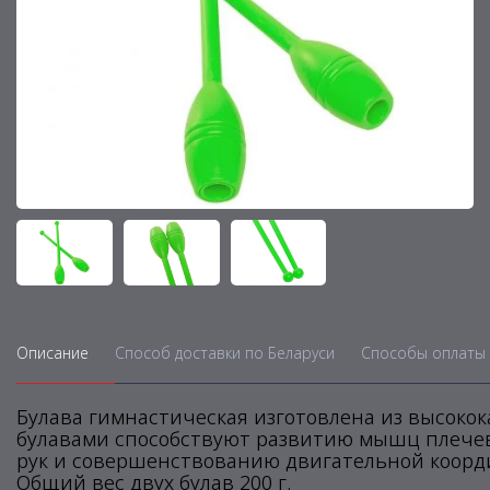
Описание
Способ доставки по Беларуси
Способы оплаты 
Булава гимнастическая изготовлена из высоко
булавами способствуют развитию мышц плечев
рук и совершенствованию двигательной коорди
Общий вес двух булав 200 г.