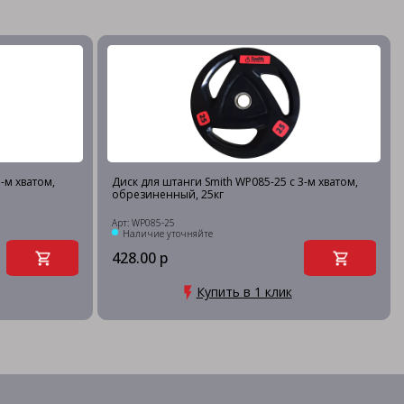
-м хватом,
Диск для штанги Smith WP085-25 c 3-м хватом,
обрезиненный, 25кг
Арт: WP085-25
Наличие уточняйте
428.00 р
Купить в 1 клик