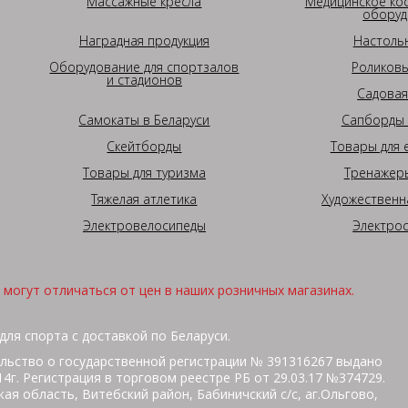
Массажные кресла
Медицинское ко
оборуд
Наградная продукция
Настоль
Оборудование для спортзалов
Роликовы
и стадионов
Садовая
Самокаты в Беларуси
Сапборды 
Скейтборды
Товары для 
Товары для туризма
Тренажеры
Тяжелая атлетика
Художественн
Электровелосипеды
Электро
могут отличаться от цен в наших розничных магазинах.
для спорта с доставкой по Беларуси.
льство о государственной регистрации № 391316267 выдано
г. Регистрация в торговом реестре РБ от 29.03.17 №374729.
ая область, Витебский район, Бабиничский с/с, аг.Ольгово,