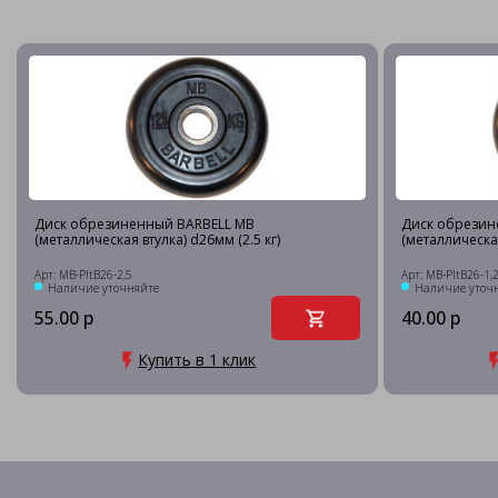
Диск обрезиненный BARBELL MB
Диск обрезин
(металлическая втулка) d26мм (2.5 кг)
(металлическая
Арт: MB-PltB26-2,5
Арт: MB-PltB26-1,
Наличие уточняйте
Наличие уточ
55.00 р
40.00 р
Купить в 1 клик