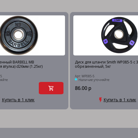
енный BARBELL MB
Диск для штанги Smith WP085-5 c 3
 втулка) d26мм (1.25кг)
обрезиненный, 5кг
25
Арт: WP085-5
няйте
Наличие уточняйте
86.00 р
Купить в 1 клик
Купить в 1 клик