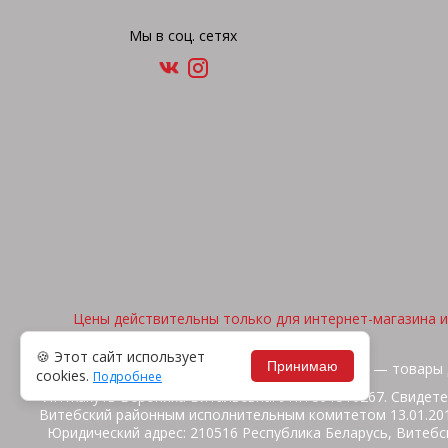
Мы в соц. сетях
Цены действительны только для интернет-магазина и 
🍪 Этот сайт использует
Принимаю
2026, © "Арена спорта" — товары 
cookies.
Подробнее
ИП Жакуть Вероника Витальевна. УНП 391316267. Свидете
Витебский районным исполнительным комитетом 13.01.2014
Юридический адрес: 210516 Республика Беларусь, Витебск