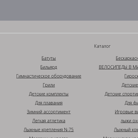
Каталог
Батуты
Бескаркас
Бильярд
ВЕЛОСИПЕДЫ В МИ
Гимнастическое оборудование
Гирос
Грили
Детские
Детские комплекты
Детские спорти
Для плавания
Для ф
Зимний ассортимент
Игровые в
Легкая атлетика
лыжи ох
Лыжные крепления N-75
Лыжный ком