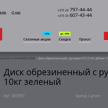
797-44-44
+375 29
елю
О нас
607-43-44
+375 33
-10%
до -50%
Сезонные акции
Скидка
Прокат
/
 штанги и гантелей Larsen
Диск обрезиненный с ручками NT121NС д50мм 1
Диск обрезиненный с р
10кг зеленый
Арт: 305897
Бренд: Larsen