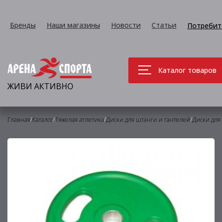
Бренды
Наши магазины
Новости
Статьи
Потребит
Каталог товаров
ЖИВИ АКТИВНО
/
/
/
/
Главная
Каталог
Тяжелая атлетика
Диски для штанги и гантелей
Диски для