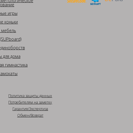
сметологическое
ование
ные игры
е коньки
 мебель
(SUPboard)
единоборств
 для дома
ая гимнастика
самокаты
Политика защиты данных
Потребителям на заметку
Гарантия/Экспертиза
Обмен/Возврат