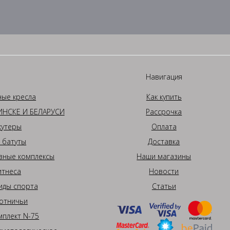
Навигация
ные кресла
Как купить
НСКЕ И БЕЛАРУСИ
Рассрочка
кутеры
Оплата
 батуты
Доставка
вные комплексы
Наши магазины
итнеса
Новости
иды спорта
Статьи
отничьи
плект N-75