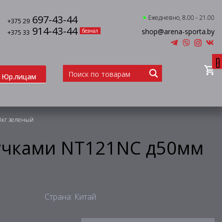
697-43-44
Ежедневно, 8.00 - 21.00
+375 29
914-43-44
shop@arena-sporta.by
безнал
+375 33
0
Юр.лицам
0кг зеленый
учками NT121NС д50мм
Страна: Китай