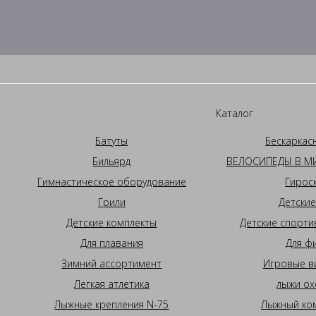
Каталог
Батуты
Бескаркас
Бильярд
ВЕЛОСИПЕДЫ В МИ
Гимнастическое оборудование
Гирос
Грили
Детские
Детские комплекты
Детские спорти
Для плавания
Для ф
Зимний ассортимент
Игровые в
Легкая атлетика
лыжи ох
Лыжные крепления N-75
Лыжный ком