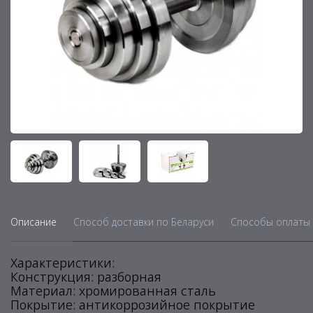
Описание
Способ доставки по Беларуси
Способы оплаты 
Характеристики:
Конструкция: разборная
Материал: хромированная сталь
Покрытие: антикоррозийное покрытие