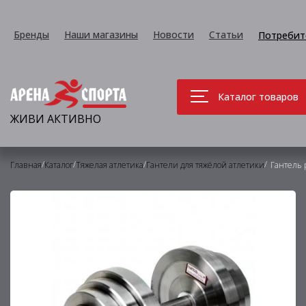
Бренды
Наши магазины
Новости
Статьи
Потребит
Каталог товаров
ЖИВИ АКТИВНО
/
/
/
/
Главная
Каталог
Тяжелая атлетика
Гантели для тяжёлой атлетики
Гантель 