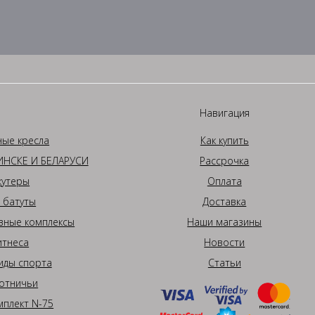
Навигация
ные кресла
Как купить
НСКЕ И БЕЛАРУСИ
Рассрочка
кутеры
Оплата
 батуты
Доставка
вные комплексы
Наши магазины
итнеса
Новости
иды спорта
Статьи
отничьи
плект N-75