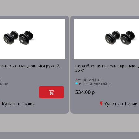
гантель c вращающейся ручкой,
Неразборная гантель c вращающ
36 кг
,5
Арт: MB-FdbM-B36
няйте
Наличие уточняйте
534.00 р
Купить в 1 клик
Купить в 1 клик