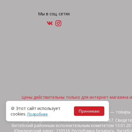
Мы в соц. сетях
Цены действительны только для интернет-магазина и 
🍪 Этот сайт использует
Принимаю
2026, © "Арена спорта" — товары 
cookies.
Подробнее
ИП Жакуть Вероника Витальевна. УНП 391316267. Свидете
Витебский районным исполнительным комитетом 13.01.2014
Юридический адрес: 210516 Республика Беларусь, Витебск