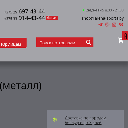
697-43-44
Ежедневно, 8.00 - 21.00
+375 29
914-43-44
shop@arena-sporta.by
безнал
+375 33
0
Юр.лицам
(металл)
Доставка по городам
Беларуси до 3 дней