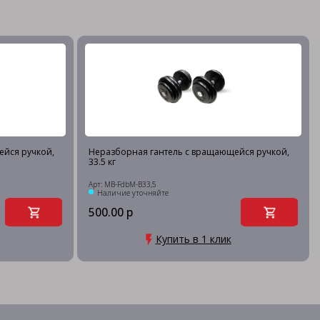
ейся ручкой,
Неразборная гантель c вращающейся ручкой,
33.5 кг
Арт: MB-FdbM-B33,5
Наличие уточняйте
500.00 р
Купить в 1 клик