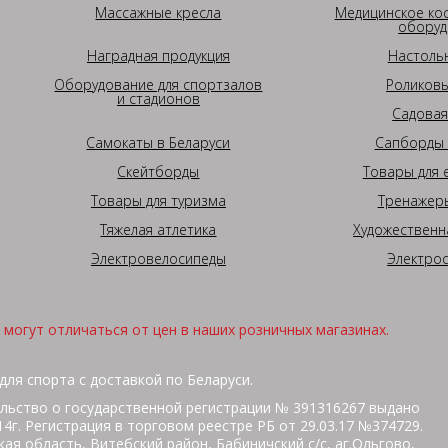
Массажные кресла
Медицинское ко
оборуд
Наградная продукция
Настоль
Оборудование для спортзалов
Роликовы
и стадионов
Садовая
Самокаты в Беларуси
Сапборды 
Скейтборды
Товары для 
Товары для туризма
Тренажеры
Тяжелая атлетика
Художественн
Электровелосипеды
Электро
могут отличаться от цен в наших розничных магазинах.
для спорта с доставкой по Беларуси.
льство о государственной регистрации № 391316267 выдано
г. Регистрация в торговом реестре РБ от 29.03.17 №374729.
ая область, Витебский район, Бабиничский с/с, аг.Ольгово,