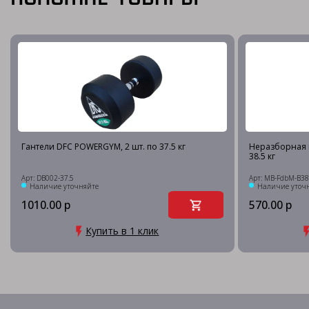
Гантели DFC POWERGYM, 2 шт. по 37.5 кг
Неразборная 
38.5 кг
Арт: DB002-37.5
Арт: MB-FdbM-B38
Наличие уточняйте
Наличие уточ
1010.00 р
570.00 р
Купить в 1 клик