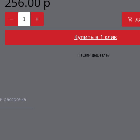
256.00 р
−
+
Д
Купить в 1 клик
Нашли дешевле?
и рассрочка