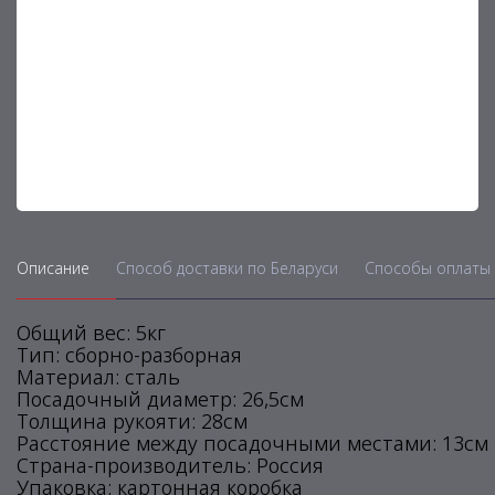
Описание
Способ доставки по Беларуси
Способы оплаты 
Общий вес: 5кг
Тип: сборно-разборная
Материал: сталь
Посадочный диаметр: 26,5см
Толщина рукояти: 28см
Расстояние между посадочными местами: 13см
Страна-производитель: Россия
Упаковка: картонная коробка