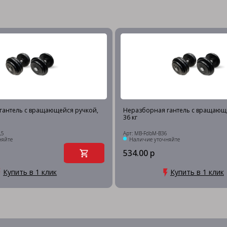
гантель c вращающейся ручкой,
Неразборная гантель c вращающ
36 кг
,5
Арт: MB-FdbM-B36
няйте
Наличие уточняйте
534.00 р
Купить в 1 клик
Купить в 1 клик