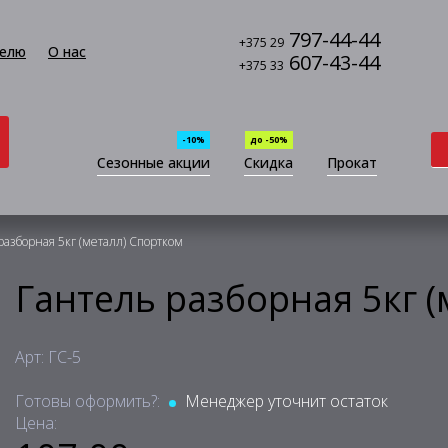
797-44-44
+375 29
елю
О нас
607-43-44
+375 33
-10%
до -50%
Сезонные акции
Скидка
Прокат
разборная 5кг (металл) Спортком
Гантель разборная 5кг 
Арт: ГС-5
Готовы оформить?:
Менеджер уточнит остаток
Цена: