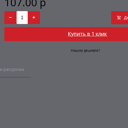
107.00 р
−
+
Д
Купить в 1 клик
Нашли дешевле?
и рассрочка