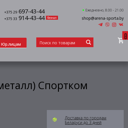
697-43-44
Ежедневно, 8.00 - 21.00
+375 29
914-43-44
shop@arena-sporta.by
безнал
+375 33
0
Юр.лицам
(металл) Спортком
Доставка по городам
Беларуси до 3 дней