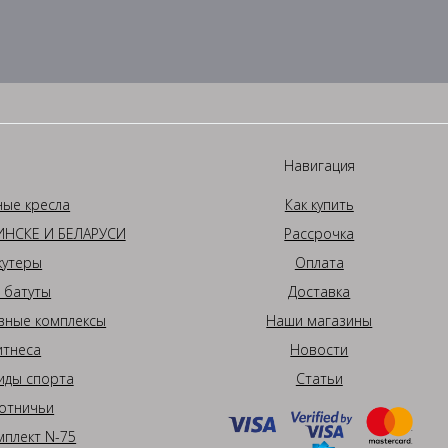
Навигация
ные кресла
Как купить
НСКЕ И БЕЛАРУСИ
Рассрочка
кутеры
Оплата
 батуты
Доставка
вные комплексы
Наши магазины
итнеса
Новости
иды спорта
Статьи
отничьи
плект N-75