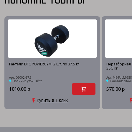
Гантели DFC POWERGYM, 2 шт. по 37.5 кг
Неразборная 
38.5 кг
Арт: DB002-37.5
Арт: MB-FdbM-B38
Наличие уточняйте
Наличие уточ
1010.00 р
570.00 р
Купить в 1 клик