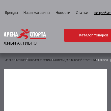
Бренды
Наши магазины
Новости
Статьи
Потребит
Каталог товаров
ЖИВИ АКТИВНО
/
/
/
/
Главная
Каталог
Тяжелая атлетика
Гантели для тяжёлой атлетики
Гантель 