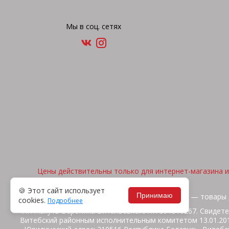
Мы в соц. сетях
Цены действительны только для интернет-магазина и 
🍪 Этот сайт использует
Принимаю
2026, © "Арена спорта" — товары 
cookies.
Подробнее
ИП Жакуть Вероника Витальевна. УНП 391316267. Свидете
Витебский районным исполнительным комитетом 13.01.2014