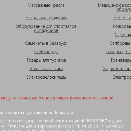
Массажные кресла
Медицинское ко
оборуд
Наградная продукция
Настоль
Оборудование для спортзалов
Роликовы
и стадионов
Садовая
Самокаты в Беларуси
Сапборды 
Скейтборды
Товары для 
Товары для туризма
Тренажеры
Тяжелая атлетика
Художественн
Электровелосипеды
Электро
могут отличаться от цен в наших розничных магазинах.
для спорта с доставкой по Беларуси.
льство о государственной регистрации № 391316267 выдано
г. Регистрация в торговом реестре РБ от 29.03.17 №374729.