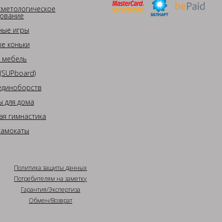
сметологическое
ование
ные игры
е коньки
 мебель
(SUPboard)
единоборств
 для дома
ая гимнастика
самокаты
Политика защиты данных
Потребителям на заметку
Гарантия/Экспертиза
Обмен/Возврат