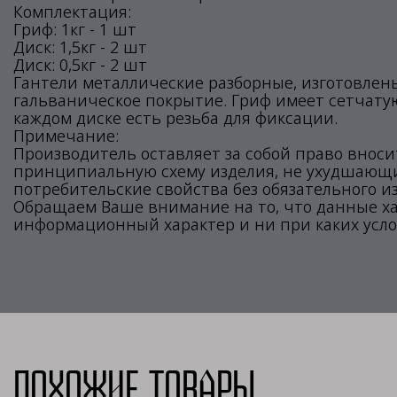
Комплектация:
Гриф: 1кг - 1 шт
Диск: 1,5кг - 2 шт
Диск: 0,5кг - 2 шт
Гантели металлические разборные, изготовлен
гальваническое покрытие. Гриф имеет сетчатую
каждом диске есть резьба для фиксации.
Примечание:
Производитель оставляет за собой право внос
принципиальную схему изделия, не ухудшающие
потребительские свойства без обязательного и
Обращаем Ваше внимание на то, что данные х
информационный характер и ни при каких усло
Похожие товары