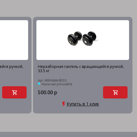
ейся ручкой,
Неразборная гантель c вращающейся ручкой,
33.5 кг
Арт: MB-FdbM-B33,5
Наличие уточняйте
500.00 р
Купить в 1 клик