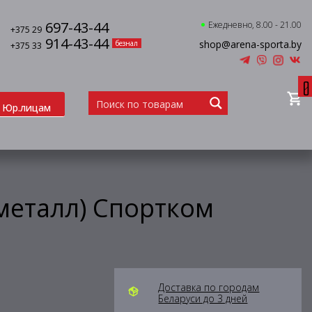
697-43-44
Ежедневно, 8.00 - 21.00
+375 29
914-43-44
shop@arena-sporta.by
безнал
+375 33
0
Юр.лицам
(металл) Спортком
Доставка по городам
Беларуси до 3 дней