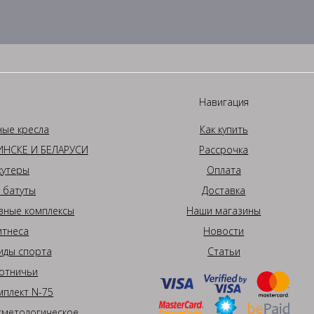
Навигация
ные кресла
Как купить
НСКЕ И БЕЛАРУСИ
Рассрочка
кутеры
Оплата
 батуты
Доставка
вные комплексы
Наши магазины
итнеса
Новости
иды спорта
Статьи
отничьи
плект N-75
сметологическое