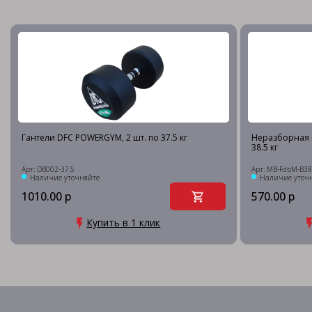
Гантели DFC POWERGYM, 2 шт. по 37.5 кг
Неразборная 
38.5 кг
Арт: DB002-37.5
Арт: MB-FdbM-B38
Наличие уточняйте
Наличие уточ
1010.00 р
570.00 р
Купить в 1 клик