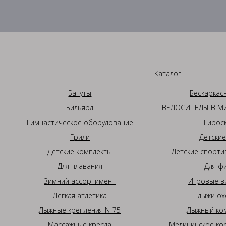
Каталог
Батуты
Бескаркас
Бильярд
ВЕЛОСИПЕДЫ В МИ
Гимнастическое оборудование
Гирос
Грили
Детские
Детские комплекты
Детские спорти
Для плавания
Для ф
Зимний ассортимент
Игровые в
Легкая атлетика
лыжи ох
Лыжные крепления N-75
Лыжный ком
Массажные кресла
Медицинское ко