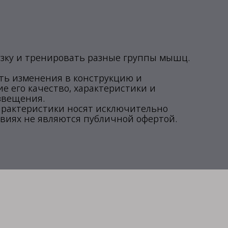
узку и тренировать разные группы мышц.
ить изменения в конструкцию и
 его качество, характеристики и
звещения.
арактеристики носят исключительно
виях не являются публичной офертой.