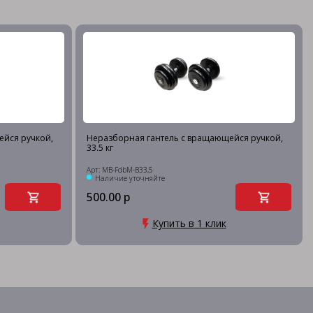
ейся ручкой,
Неразборная гантель c вращающейся ручкой,
33.5 кг
Арт: MB-FdbM-B33,5
Наличие уточняйте
500.00 р
Купить в 1 клик