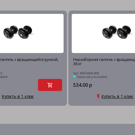
гантель c вращающейся ручкой,
Неразборная гантель c вращающ
36 кг
,5
Арт: MB-FdbM-B36
няйте
Наличие уточняйте
534.00 р
Купить в 1 клик
Купить в 1 клик