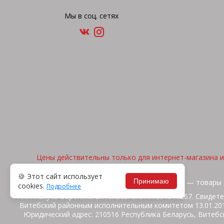
Мы в соц. сетях
Цены действительны только для интернет-магазина и 
🍪 Этот сайт использует
Принимаю
2026, © "Арена спорта" — товары 
cookies.
Подробнее
ИП Жакуть Вероника Витальевна. УНП 391316267. Свидете
Витебский районным исполнительным комитетом 13.01.2014
Юридический адрес: 210516 Республика Беларусь, Витебск
ул.Ш