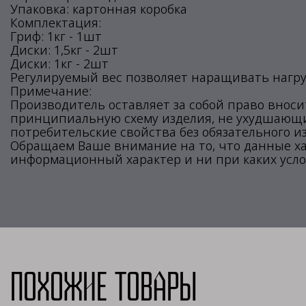
Упаковка: картонная коробка
Комплектация:
Гриф: 1кг - 1шт
Диски: 1,5кг - 2шт
Диски: 1кг - 2шт
Регулируемый вес позволяет наращивать нагр
Примечание:
Производитель оставляет за собой право внос
принципиальную схему изделия, не ухудшающие
потребительские свойства без обязательного и
Обращаем Ваше внимание на то, что данные х
информационный характер и ни при каких усло
Похожие товары