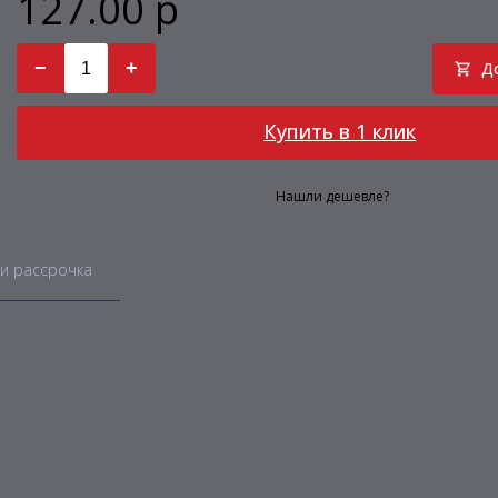
127.00 р
−
+
Д
Купить в 1 клик
Нашли дешевле?
и рассрочка