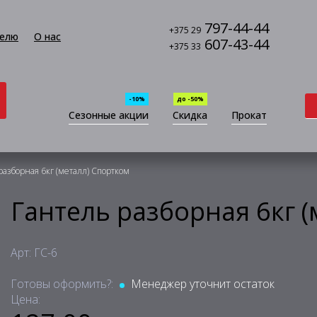
797-44-44
+375 29
елю
О нас
607-43-44
+375 33
-10%
до -50%
Сезонные акции
Скидка
Прокат
разборная 6кг (металл) Спортком
Гантель разборная 6кг 
Арт: ГС-6
Готовы оформить?:
Менеджер уточнит остаток
Цена: