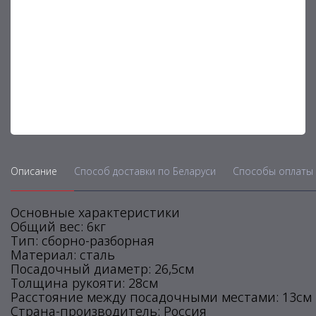
Описание
Способ доставки по Беларуси
Способы оплаты 
Основные характеристики
Общий вес: 6кг
Тип: сборно-разборная
Материал: сталь
Посадочный диаметр: 26,5см
Толщина рукояти: 28см
Расстояние между посадочными местами: 13см
Страна-производитель: Россия