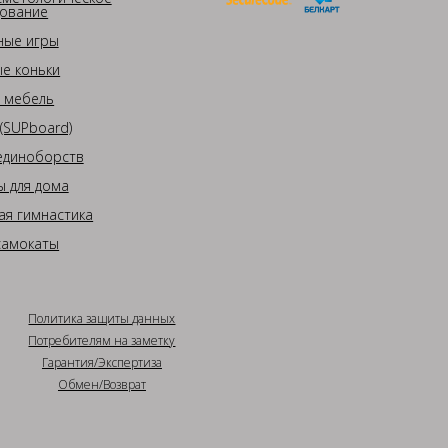
ование
ные игры
е коньки
 мебель
(SUPboard)
единоборств
 для дома
ая гимнастика
самокаты
Политика защиты данных
Потребителям на заметку
Гарантия/Экспертиза
Обмен/Возврат