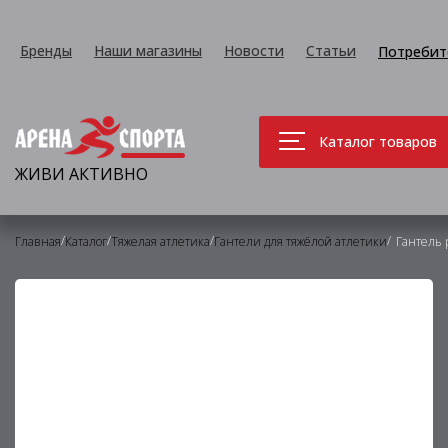
Бренды
Наши магазины
Новости
Статьи
Потребит
Каталог товаров
ЖИВИ АКТИВНО
/
/
/
/
Главная
Каталог
Тяжелая атлетика
Гантели для тяжёлой атлетики
Гантель 