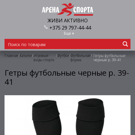
ЖИВИ АКТИВНО
+375 29 797-44-44
Еще
/
/
/
/
/
Главная
Каталог
Игровые
Футбол
Футбольная
Гетры футбольные
виды спорта
форма
черные р. 39-41
Гетры футбольные черные р. 39-
41