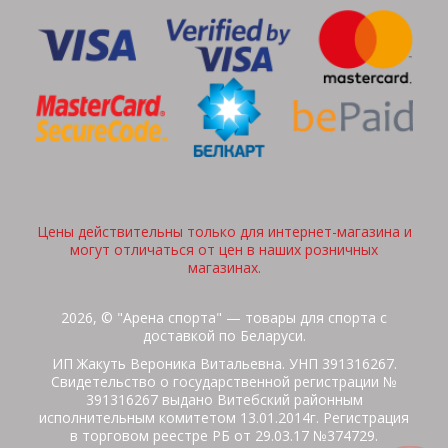
Цены действительны только для интернет-магазина и
могут отличаться от цен в наших розничных
магазинах.
2026, © "Арена спорта" — товары для спорта с
доставкой по Беларуси.
ИП Жакуть Вероника Витальевна. УНП 391316267.
Свидетельство о государственной регистрации №
391316267 выдано Витебский районным
исполнительным комитетом 13.01.2014г. Регистрация
в торговом реестре РБ от 29.03.17 №374729.