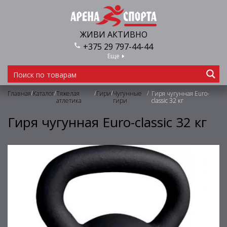
ЖИВИ АКТИВНО
+375 29 797-44-44
Еще
/
/
/
/
/
Главная
Каталог
Тяжелая
Гири
Чугунные
Гиря чугунная Euro-
атлетика
гири
classic 32 кг
Гиря чугунная Euro-classic 32 кг