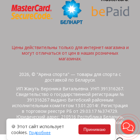
Цены действительны только для интернет-магазина и
могут отличаться от цен в наших розничных
магазинах.
2026, © "Арена спорта" — товары для спорта с
доставкой по Беларуси.
ИП Жакуть Вероника Витальевна. УНП 391316267.
Свидетельство о государственной регистрации №
391316267 выдано Витебский районным
исполнительным комитетом 13.01.2014г. Регистрация
в торговом реестре РБ от 29.03.17 №374729.
Юридический адрес: 210516 Республика Беларусь,
Витебская область, Витебский район, Бабиничский с/
🍪 Этот сайт использует
с, аг.Ольгово, ул.Школьная
Принимаю
cookies.
Подробнее
Политика защиты данных
Потребителям на заметку