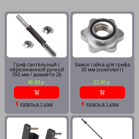
Гриф гантельный с
Замок гайка для грифа
обрезиненной ручкой
30 мм (комплект)
350 мм / диаметр 26
мм
45.00 р
22.00 р
Купить в 1 клик
Купить в 1 клик