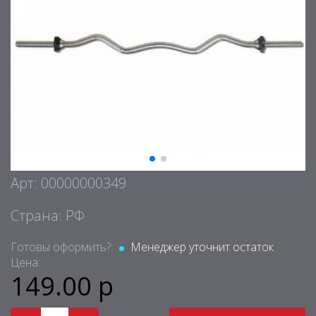
Арт: 00000000349
Страна: РФ
Готовы оформить?:
Менеджер уточнит остаток
Цена:
149.00 р