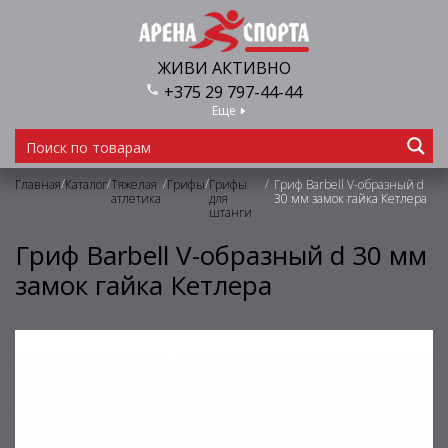
ЖИВИ АКТИВНО
+375 29 797-44-44
Еще
/
/
/
/
/
Главная
Каталог
Тяжелая
Грифы
Грифы
Гриф Barbell V-образный d
атлетика
для
30 мм замок гайка Кетлера
штанги
Гриф Barbell V-образный d 30 мм
замок гайка Кетлера