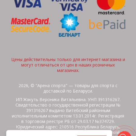
Цены действительны только для интернет-магазина и
могут отличаться от цен в наших розничных
магазинах.
2026, © "Арена спорта" — товары для спорта с
доставкой по Беларуси.
ИП Жакуть Вероника Витальевна. УНП 391316267.
Свидетельство о государственной регистрации №
391316267 выдано Витебский районным
исполнительным комитетом 13.01.2014г. Регистрация
в торговом реестре РБ от 29.03.17 №374729.
Юридический адрес: 210516 Республика Беларусь,
Витебская область, Витебский район, Бабиничский с/