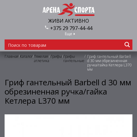
ЖИВИ АКТИВНО
+375 29 797-44-44
Еще
/
/
/
/
/
Главная
Каталог
Тяжелая
Грифы
Грифы
Гриф гантельный Barbell
атлетика
гантельные
d 30 мм обрезиненная
ручка/гайка Кетлера L370
мм
Гриф гантельный Barbell d 30 мм
обрезиненная ручка/гайка
Кетлера L370 мм