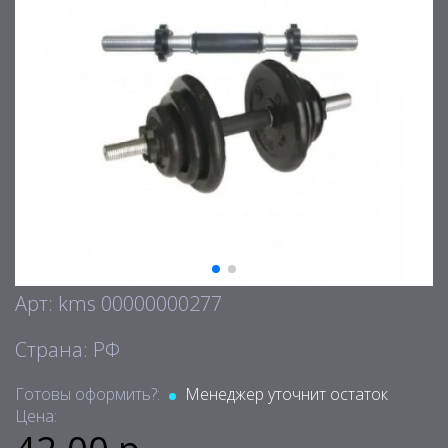
Арт: kms 00000000277
Страна: РФ
Готовы оформить?:
Менеджер уточнит остаток
Цена: