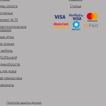
иды спорта
Статьи
отничьи
плект N-75
сметологическое
ование
ные игры
е коньки
 мебель
(SUPboard)
единоборств
 для дома
ая гимнастика
самокаты
Политика защиты данных