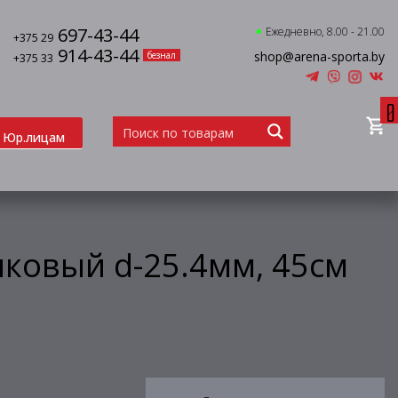
697-43-44
Ежедневно, 8.00 - 21.00
+375 29
914-43-44
shop@arena-sporta.by
безнал
+375 33
0
Юр.лицам
ковый d-25.4мм, 45см