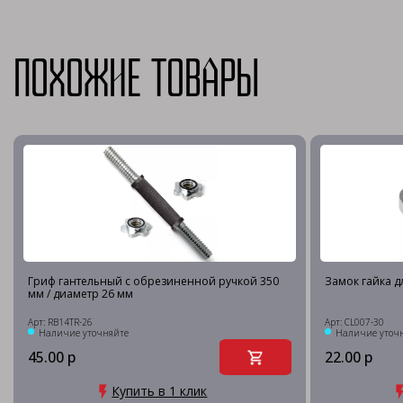
Похожие товары
Гриф гантельный с обрезиненной ручкой 350
Замок гайка д
мм / диаметр 26 мм
Арт: RB14TR-26
Арт: CL007-30
Наличие уточняйте
Наличие уточ
45.00 р
22.00 р
Купить в 1 клик