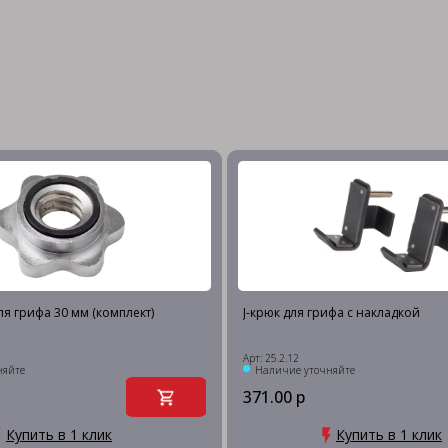
ля грифа 30 мм (комплект)
J-крюк для грифа с накладкой
Арт: 25.2.12
няйте
Наличие уточняйте
371.00 р
Купить в 1 клик
Купить в 1 клик