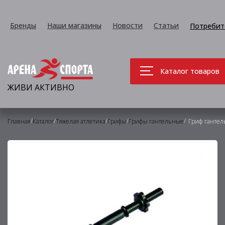
Бренды
Наши магазины
Новости
Статьи
Потребит
Каталог товаров
ЖИВИ АКТИВНО
/
/
/
/
/
Главная
Каталог
Тяжелая атлетика
Грифы
Грифы гантельные
Гриф гантел