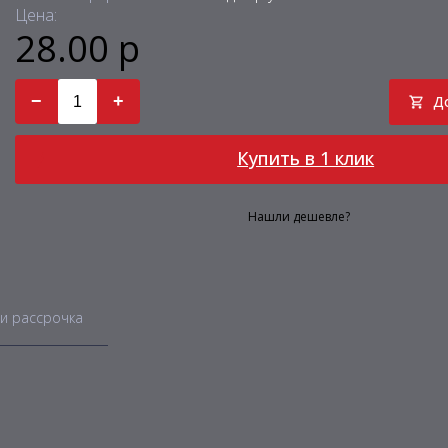
Цена:
28.00 р
−
+
Д
Купить в 1 клик
Нашли дешевле?
и рассрочка