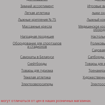
Зимний ассортимент
Игровые в
Легкая атлетика
лыжи ох
Лыжные крепления N-75
Лыжный ком
Массажные кресла
Медицинское ко
оборуд
Наградная продукция
Настоль
Оборудование для спортзалов
Роликовы
и стадионов
Садовая
Самокаты в Беларуси
Сапборды 
Скейтборды
Товары для 
Товары для туризма
Тренажеры
Тяжелая атлетика
Художественн
Электровелосипеды
Электро
могут отличаться от цен в наших розничных магазинах.