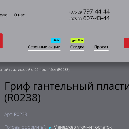
797-44-44
+375 29
елю
О нас
607-43-44
+375 33
-10%
до -50%
Сезонные акции
Скидка
Прокат
ьный пластиковый d-25.4мм, 45см (R0238)
Гриф гантельный пласти
(R0238)
Арт: R0238
Готовы оформить?:
Менеджер уточнит остаток