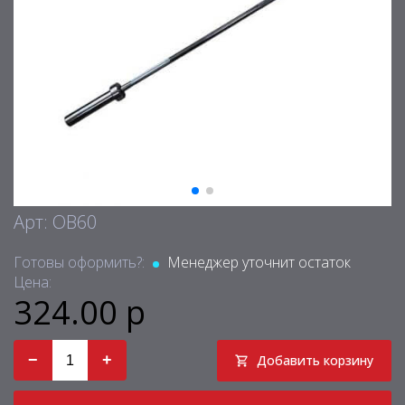
Арт: OB60
Готовы оформить?:
Менеджер уточнит остаток
Цена:
324.00 р
−
+
Добавить корзину