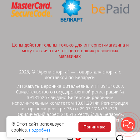
Цены действительны только для интернет-магазина и
могут отличаться от цен в наших розничных
магазинах.
2026, © "Арена спорта" — товары для спорта с
доставкой по Беларуси.
ИП Жакуть Вероника Витальевна. УНП 391316267.
Свидетельство о государственной регистрации №
391316267 выдано Витебский районным
исполнительным комитетом 13.01.2014г. Регистрация
в торговом реестре РБ от 29.03.17 №374729.
Юридический адрес: 210516 Республика Беларусь,
Витебская область, Витебский район, Бабиничский с/
🍪 Этот сайт использует
с, аг.Ольгово, ул.Школьная
Принимаю
cookies.
Подробнее
Политика защиты данных
Потребителям на заметку
0