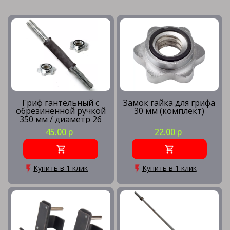
Гриф гантельный с
Замок гайка для грифа
обрезиненной ручкой
30 мм (комплект)
350 мм / диаметр 26
мм
45.00 р
22.00 р
Купить в 1 клик
Купить в 1 клик