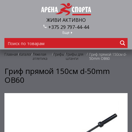
ЖИВИ АКТИВНО
+375 29 797-44-44
Еще
/
/
/
/
/
Главная
Каталог
Тяжелая
Грифы
Грифы для
Гриф прямой 150см d-
атлетика
штанги
50mm OB60
Гриф прямой 150см d-50mm
OB60