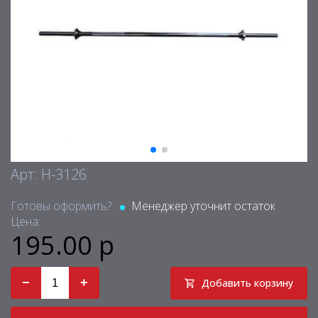
Арт: H-3126
Готовы оформить?:
Менеджер уточнит остаток
Цена:
195.00 р
−
+
Добавить корзину