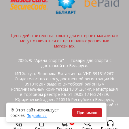
Цены действительны только для интернет-магазина и
могут отличаться от цен в наших розничных
магазинах.
2026, © "Арена спорта" — товары для спорта с
доставкой по Беларуси.
ИП Жакуть Вероника Витальевна. УНП 391316267.
Свидетельство о государственной регистрации №
391316267 выдано Витебский районным
исполнительным комитетом 13.01.2014г. Регистрация
в торговом реестре РБ от 29.03.17 №374729.
Юридический адрес: 210516 Республика Беларусь,
Витебская область, Витебский район, Бабиничский с/
🍪 Этот сайт использует
с, аг.Ольгово, ул.Школьная
Принимаю
cookies.
Подробнее
Политика защиты данных
Потребителям на заметку
0
Гарантия/Экспертиза
Обмен/Возврат
Меню
Каталог
Корзина
Поиск
Позвонить