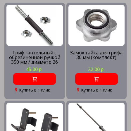
Гриф гантельный с
Замок гайка для грифа
обрезиненной ручкой
30 мм (комплект)
350 мм / диаметр 26
мм
45.00 р
22.00 р
Купить в 1 клик
Купить в 1 клик