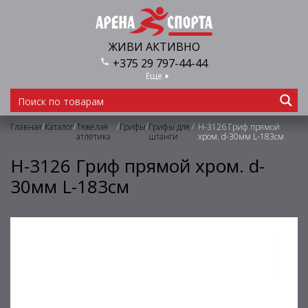
ЖИВИ АКТИВНО
+375 29 797-44-44
Еще
/
/
/
/
/
Главная
Каталог
Тяжелая
Грифы
Грифы для
H-3126 Гриф прямой
атлетика
штанги
хром. d-30мм L-183см
H-3126 Гриф прямой хром. d-
30мм L-183см