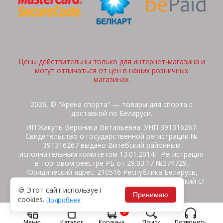
Цены действительны только для интернет-магазина и
могут отличаться от цен в наших розничных
магазинах.
2026, © "Арена спорта" — товары для спорта с
доставкой по Беларуси.
ИП Жакуть Вероника Витальевна. УНП 391316267.
Свидетельство о государственной регистрации №
391316267 выдано Витебский районным
исполнительным комитетом 13.01.2014г. Регистрация
в торговом реестре РБ от 29.03.17 №374729.
Юридический адрес: 210516 Республика Беларусь,
Витебская область, Витебский район, Бабиничский с/
🍪 Этот сайт использует
с, аг.Ольгово, ул.Школьная
Принимаю
cookies.
Подробнее
Политика защиты данных
Потребителям на заметку
0
Гарантия/Экспертиза
Обмен/Возврат
Меню
Каталог
Корзина
Поиск
Позвонить