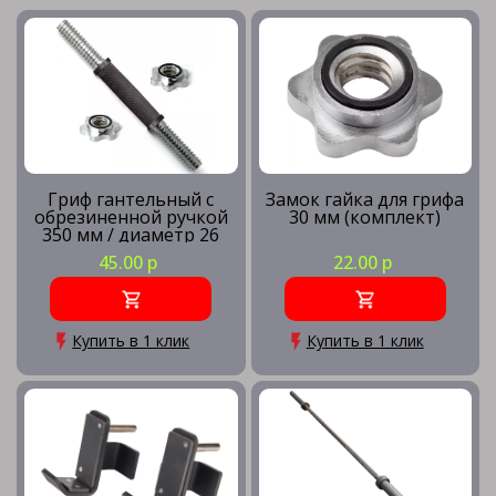
Гриф гантельный с
Замок гайка для грифа
обрезиненной ручкой
30 мм (комплект)
350 мм / диаметр 26
мм
45.00 р
22.00 р
Купить в 1 клик
Купить в 1 клик