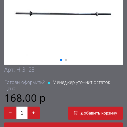
Арт: H-3128
Готовы оформить?:
Менеджер уточнит остаток
Цена:
168.00 р
−
+
Добавить корзину