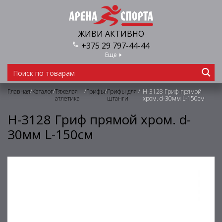
ЖИВИ АКТИВНО
+375 29 797-44-44
Еще
/
/
/
/
/
Главная
Каталог
Тяжелая
Грифы
Грифы для
H-3128 Гриф прямой
атлетика
штанги
хром. d-30мм L-150см
H-3128 Гриф прямой хром. d-
30мм L-150см