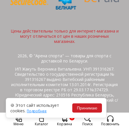
Цены действительны только для интернет-магазина и
могут отличаться от цен в наших розничных
магазинах.
2026, © "Арена спорта" — товары для спорта с
доставкой по Беларуси.
ИП Жакуть Вероника Витальевна. УНП 391316267.
Свидетельство о государственной регистрации №
391316267 выдано Витебский районным
исполнительным комитетом 13.01.2014г. Регистрация
в торговом реестре РБ от 29.03.17 №374729.
Юридический адрес: 210516 Республика Беларусь,
Витебская область, Витебский район, Бабиничский с/
🍪 Этот сайт использует
с, аг.Ольгово, ул.Школьная
Принимаю
cookies.
Подробнее
Политика защиты данных
Потребителям на заметку
0
Гарантия/Экспертиза
Обмен/Возврат
Меню
Каталог
Корзина
Поиск
Позвонить