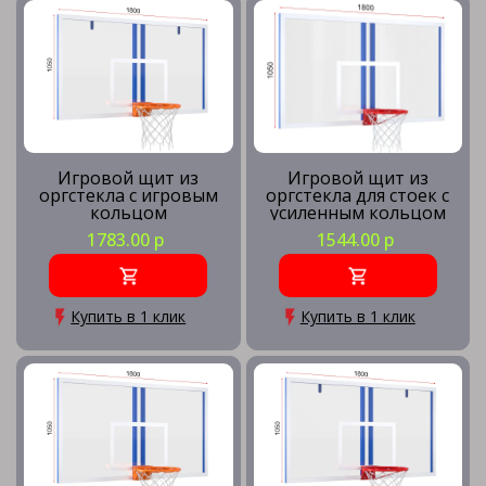
Игровой щит из
Игровой щит из
оргстекла с игровым
оргстекла для стоек с
кольцом
усиленным кольцом
1783.00 р
1544.00 р
Купить в 1 клик
Купить в 1 клик