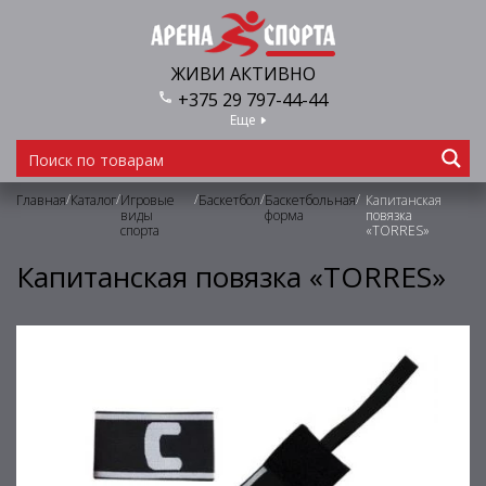
ЖИВИ АКТИВНО
+375 29 797-44-44
Еще
/
/
/
/
/
Главная
Каталог
Игровые
Баскетбол
Баскетбольная
Капитанская
виды
форма
повязка
спорта
«TORRES»
Капитанская повязка «TORRES»