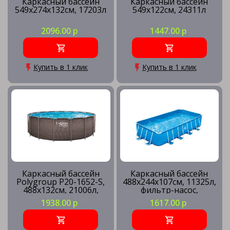
Каркасный бассейн
Каркасный бассейн
549х274х132см, 17203л
549х122см, 24311л
2096.00 р
1447.00 р
Купить в 1 клик
Купить в 1 клик
Каркасный бассейн
Каркасный бассейн
Polygroup P20-1652-S,
488х244х107см, 11325л,
488х132см, 21006л,
фильтр-насос,
песочный фильтр-
лестница, подстилка,
1938.00 р
1617.00 р
насос, лестница,
тент, скиммер
подстилка, тент,
наб.д/чистки, скиммер