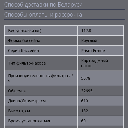
Способ доставки по Беларуси
Способы оплаты и рассрочка
Вес упаковки (кг)
117.8
Форма бассейна
Круглый
Серия бассейна
Prism Frame
Картриджный
Тип фильтр-насоса
насос
Производительность фильтра л/
5678
ч
Объем, л
32695
Длина/Диаметр, см
610
Высота, см
132
Время установки, мин
60