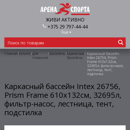
ЖИВИ АКТИВНО
+375 29 797-44-44
Еще
/
/
/
/
/
Главная
Каталог
Для
Бассейны
Каркасные
Каркасный бассейн
плавания
бассейны
Intex 26756, Prism
Frame 610х132см,
32695л, фильтр-насос,
лестница, тент,
подстилка
Каркасный бассейн Intex 26756,
Prism Frame 610х132см, 32695л,
фильтр-насос, лестница, тент,
подстилка