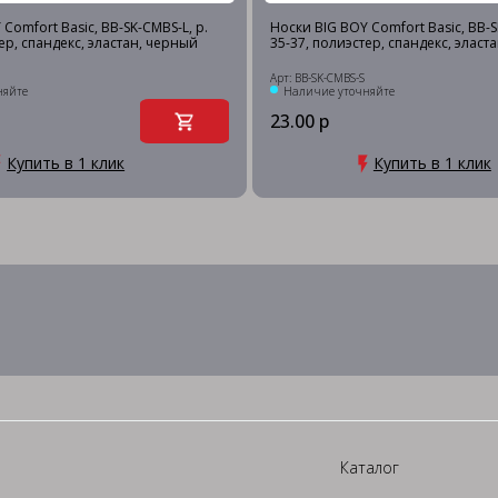
Comfort Basic, BB-SK-CMBS-L, р.
Носки BIG BOY Comfort Basic, BB-S
ер, спандекс, эластан, черный
35-37, полиэстер, спандекс, эласт
Арт: BB-SK-CMBS-S
няйте
Наличие уточняйте
23.00 р
Купить в 1 клик
Купить в 1 клик
Каталог