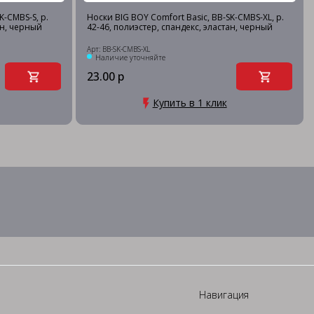
K-CMBS-S, р.
Носки BIG BOY Comfort Basic, BB-SK-CMBS-XL, р.
ан, черный
42-46, полиэстер, спандекс, эластан, черный
Арт: BB-SK-CMBS-XL
Наличие уточняйте
23.00 р
Купить в 1 клик
Навигация