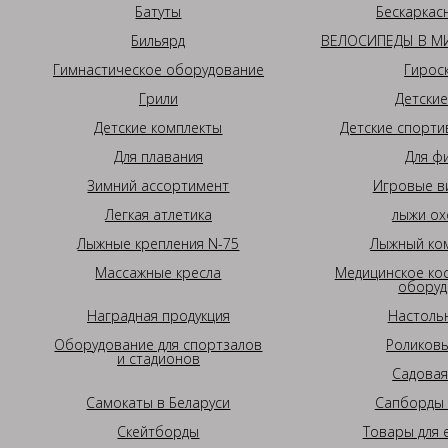
Батуты
Бескаркас
Бильярд
ВЕЛОСИПЕДЫ В МИ
Гимнастическое оборудование
Гирос
Грили
Детские
Детские комплекты
Детские спорти
Для плавания
Для ф
Зимний ассортимент
Игровые в
Легкая атлетика
лыжи ох
Лыжные крепления N-75
Лыжный ком
Массажные кресла
Медицинское ко
оборуд
Наградная продукция
Настоль
Оборудование для спортзалов
Роликовы
и стадионов
Садовая
Самокаты в Беларуси
Сапборды 
Скейтборды
Товары для 