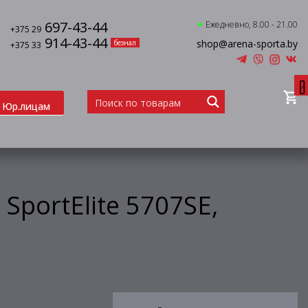
697-43-44
Ежедневно, 8.00 - 21.00
+375 29
914-43-44
shop@arena-sporta.by
безнал
+375 33
0
Юр.лицам
SportElite 5707SE,