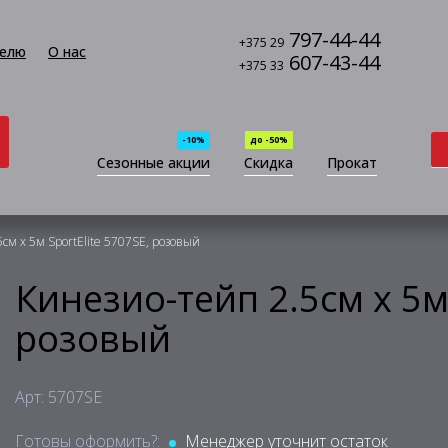
797-44-44
+375 29
елю
О нас
607-43-44
+375 33
-10%
до -50%
Сезонные акции
Скидка
Прокат
см х 5м SportElite 5707SE, розовый
Кинезио-тейп 2.5см х 5м 
розовый
Арт: 5707SE
Готовы оформить?:
Менеджер уточнит остаток