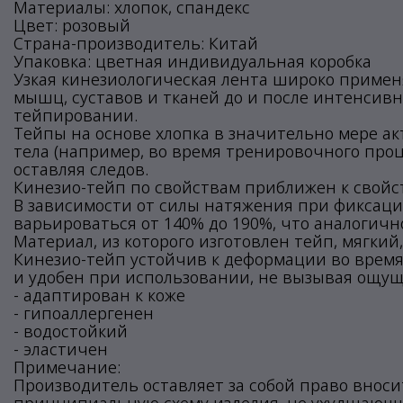
Материалы: хлопок, спандекс
Цвет: розовый
Страна-производитель: Китай
Упаковка: цветная индивидуальная коробка
Узкая кинезиологическая лента широко примен
мышц, суставов и тканей до и после интенсивн
тейпировании.
Тейпы на основе хлопка в значительно мере 
тела (например, во время тренировочного проце
оставляя следов.
Кинезио-тейп по свойствам приближен к свойс
В зависимости от силы натяжения при фиксаци
варьироваться от 140% до 190%, что аналогич
Материал, из которого изготовлен тейп, мягк
Кинезио-тейп устойчив к деформации во врем
и удобен при использовании, не вызывая ощу
- адаптирован к коже
- гипоаллергенен
- водостойкий
- эластичен
Примечание:
Производитель оставляет за собой право внос