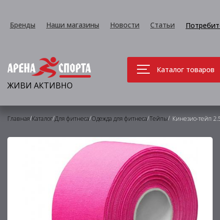
Бренды
Наши магазины
Новости
Статьи
Потребит
Каталог товаров
ЖИВИ АКТИВНО
/
/
/
/
/
Главная
Каталог
Для фитнеса
Одежда для фитнеса
Тейпы
Кинезио-тейп 2.5