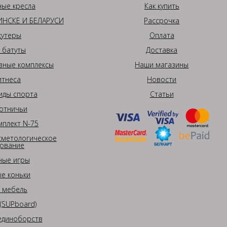
ные кресла
Как купить
НСКЕ И БЕЛАРУСИ
Рассрочка
кутеры
Оплата
 батуты
Доставка
вные комплексы
Наши магазины
итнеса
Новости
иды спорта
Статьи
отничьи
плект N-75
сметологическое
ование
ные игры
е коньки
 мебель
(SUPboard)
единоборств