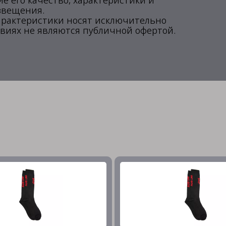
 его качество, характеристики и
звещения.
арактеристики носят исключительно
виях не являются публичной офертой.