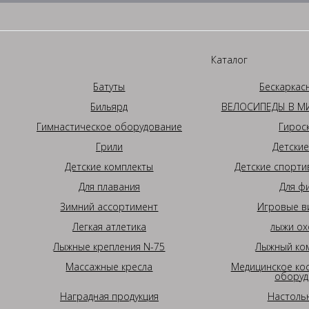
Каталог
Батуты
Бескаркас
Бильярд
ВЕЛОСИПЕДЫ В МИ
Гимнастическое оборудование
Гирос
Грили
Детские
Детские комплекты
Детские спорти
Для плавания
Для ф
Зимний ассортимент
Игровые в
Легкая атлетика
лыжи ох
Лыжные крепления N-75
Лыжный ком
Массажные кресла
Медицинское ко
оборуд
Наградная продукция
Настоль