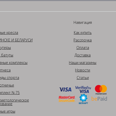
Навигация
ные кресла
Как купить
НСКЕ И БЕЛАРУСИ
Рассрочка
кутеры
Оплата
 батуты
Доставка
вные комплексы
Наши магазины
итнеса
Новости
иды спорта
Статьи
отничьи
плект N-75
сметологическое
ование
ные игры