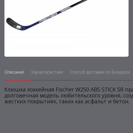
Описание
Характеристики
Способ доставки по Беларуси
Клюшка хоккейная Fischer W250 ABS STICK SR пр
долговечная модель любительского уровня, соз
жестких покрытиях, таких как асфальт и бетон.