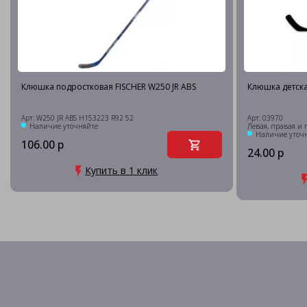
Клюшка подростковая FISCHER W250 JR ABS
Клюшка детска
Арт: W250 JR ABS H153223 R92 52
Арт: 03970
Наличие уточняйте
Левая, правая и 
Наличие уточ
106.00 р
24.00 р
Купить в 1 клик