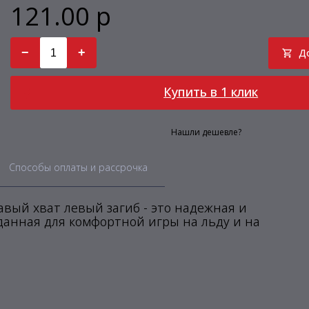
121.00 р
−
+
Д
Купить в 1 клик
Нашли дешевле?
Способы оплаты и рассрочка
авый хват левый загиб - это надежная и
данная для комфортной игры на льду и на