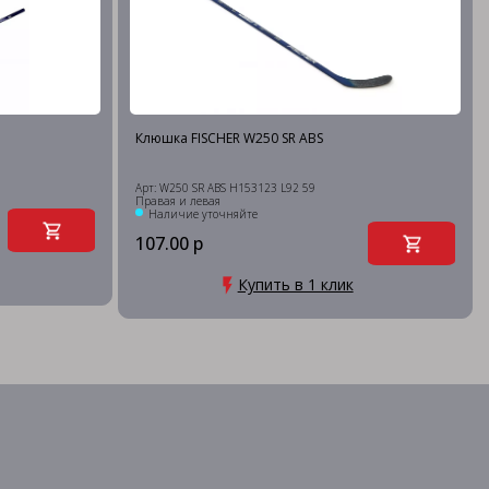
Клюшка FISCHER W250 SR ABS
Арт: W250 SR ABS H153123 L92 59
Правая и левая
Наличие уточняйте
107.00 р
Купить в 1 клик