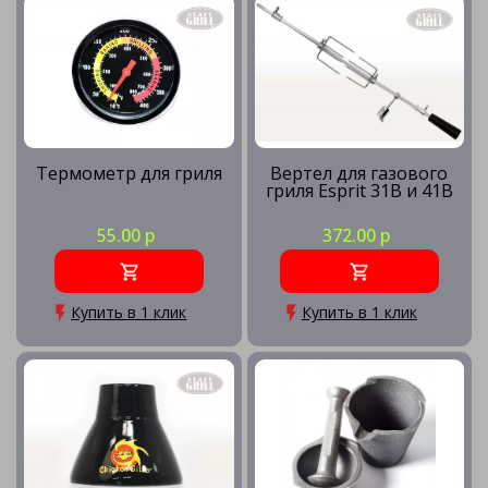
Термометр для гриля
Вертел для газового
гриля Esprit 31B и 41B
55.00 р
372.00 р
Купить в 1 клик
Купить в 1 клик