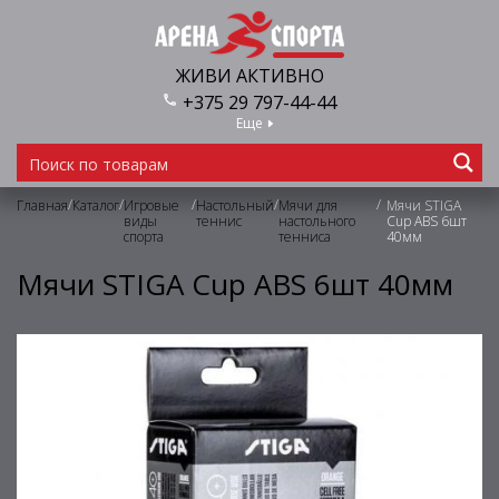
ЖИВИ АКТИВНО
+375 29 797-44-44
Еще
/
/
/
/
/
Главная
Каталог
Игровые
Настольный
Мячи для
Мячи STIGA
виды
теннис
настольного
Cup ABS 6шт
спорта
тенниса
40мм
Мячи STIGA Cup ABS 6шт 40мм