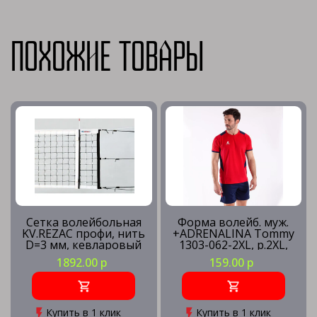
Похожие товары
Сетка волейбольная
Форма волейб. муж.
KV.REZAC профи, нить
+ADRENALINA Tommy
D=3 мм, кевларовый
1303-062-2XL, р.2XL,
трос
100% полиэстер,
1892.00 р
159.00 р
красно-синий
Купить в 1 клик
Купить в 1 клик