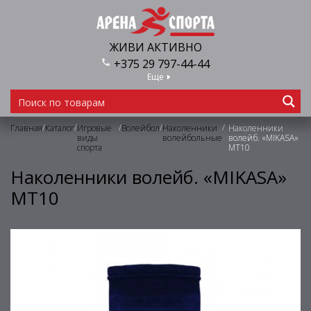
ЖИВИ АКТИВНО
+375 29 797-44-44
Еще
/
/
/
/
/
Главная
Каталог
Игровые
Волейбол
Наколенники
Наколенники
виды
волейбольные
волейб. «MIKASA»
спорта
MT10
Наколенники волейб. «MIKASA»
MT10