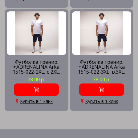
Футболка тренир.
Футболка тренир.
+ADRENALINA Arka
+ADRENALINA Arka
1515-022-2XL, р.2XL,
1515-022-3XL, р.3XL,
полиэстер, хлопок,
полиэстер, хлопок,
78.00 р
78.00 р
вискоза, белый
вискоза, белый
Купить в 1 клик
Купить в 1 клик