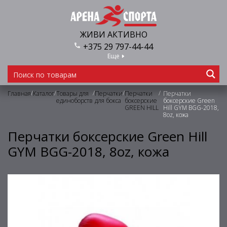
ЖИВИ АКТИВНО
+375 29 797-44-44
Еще
/
/
/
/
/
Главная
Каталог
Товары для
Перчатки
Перчатки
Перчатки
единоборств
для бокса
боксерские
боксерские Green
GREEN HILL
Hill GYM BGG-2018,
8oz, кожа
Перчатки боксерские Green Hill
GYM BGG-2018, 8oz, кожа