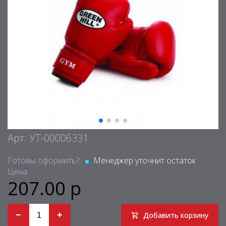
Арт: УТ-00006331
Готовы оформить?:
Менеджер уточнит остаток
Цена:
207.00 р
−
+
Добавить корзину