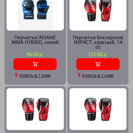
Перчатки INSANE
Перчатки боксерские
MMA HYBRID, синий
IMPACT, красный, 14
oz
96.00 р
132.00 р
Купить в 1 клик
Купить в 1 клик