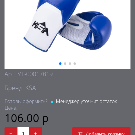
Арт: УТ-00017819
Бренд: KSA
Готовы оформить?:
Менеджер уточнит остаток
Цена:
106.00 р
−
+
Добавить корзину