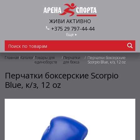
ЖИВИ АКТИВНО
+375 29 797-44-44
Еще
/
/
/
/
Главная
Каталог
Товары для
Перчатки
Перчатки боксерские
единоборств
для бокса
Scorpio Blue, к/з, 12 oz
Перчатки боксерские Scorpio
Blue, к/з, 12 oz