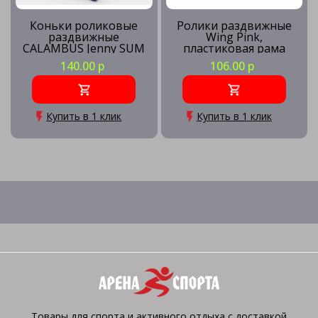
Коньки роликовые
Ролики раздвижные
раздвижные
Wing Pink,
CALAMBUS Jenny SUM
пластиковая рама
белый/фиолетовый
140.00 р
106.00 р
р.38-41
Купить в 1 клик
Купить в 1 клик
Товары для спорта и активного отдыха с доставкой