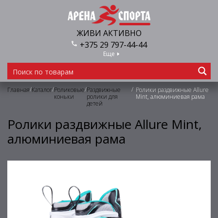
ЖИВИ АКТИВНО
+375 29 797-44-44
Еще
/
/
/
/
Главная
Каталог
Роликовые
Раздвижные
Ролики раздвижные Allure
коньки
ролики для
Mint, алюминиевая рама
детей
Ролики раздвижные Allure Mint,
алюминиевая рама