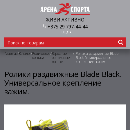
ЖИВИ АКТИВНО
+375 29 797-44-44
Еще
/
/
/
/
Главная
Каталог
Роликовые
Взрослые
Ролики раздвижные Blade
коньки
роликовые
Black. Универсальное
коньки
крепление зажим.
Ролики раздвижные Blade Black.
Универсальное крепление
зажим.