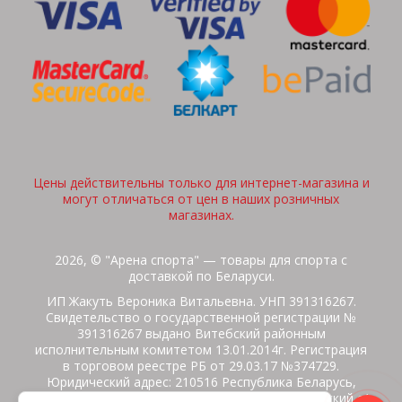
Цены действительны только для интернет-магазина и
могут отличаться от цен в наших розничных
магазинах.
2026, © "Арена спорта" — товары для спорта с
доставкой по Беларуси.
ИП Жакуть Вероника Витальевна. УНП 391316267.
Свидетельство о государственной регистрации №
391316267 выдано Витебский районным
исполнительным комитетом 13.01.2014г. Регистрация
в торговом реестре РБ от 29.03.17 №374729.
Юридический адрес: 210516 Республика Беларусь,
Витебская область, Витебский район, Бабиничский с/