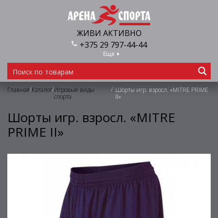
ЖИВИ АКТИВНО
+375 29 797-44-44
Еще
/
/
/
Главная
Каталог
Игровые виды
Шорты игр. взросл. «MITRE PRIME
спорта
II»
Шорты игр. взросл. «MITRE
PRIME II»