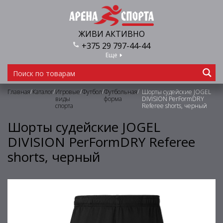
ЖИВИ АКТИВНО
+375 29 797-44-44
Еще
/
/
/
/
/
Главная
Каталог
Игровые
Футбол
Футбольная
Шорты судейские JOGEL
виды
форма
DIVISION PerFormDRY
спорта
Referee shorts, черный
Шорты судейские JOGEL
DIVISION PerFormDRY Referee
shorts, черный